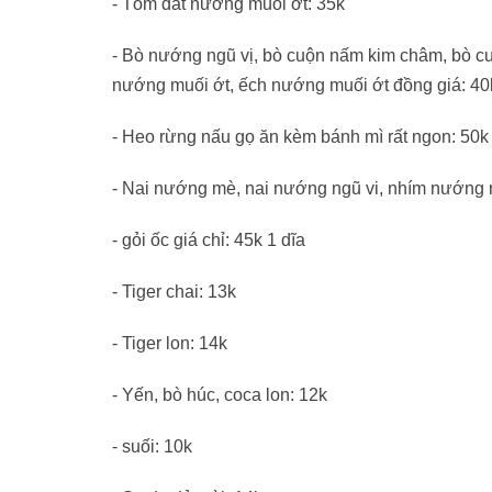
- Tôm đất nướng muối ớt: 35k
- Bò nướng ngũ vị, bò cuộn nấm kim châm, bò cu
nướng muối ớt, ếch nướng muối ớt đồng giá: 40
- Heo rừng nấu gọ ăn kèm bánh mì rất ngon: 50k
- Nai nướng mè, nai nướng ngũ vi, nhím nướng n
- gỏi ốc giá chỉ: 45k 1 dĩa
- Tiger chai: 13k
- Tiger lon: 14k
- Yến, bò húc, coca lon: 12k
- suối: 10k