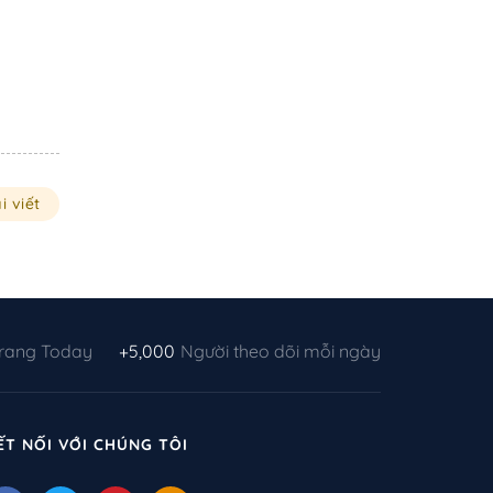
i viết
Trang Today
+5,000
Người theo dõi mỗi ngày
ẾT NỐI VỚI CHÚNG TÔI