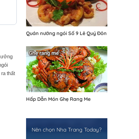
Quán nướng ngói Số 9 Lê Quý Đôn
thưởng
ngói
ra thất
Hấp Dẫn Món Ghẹ Rang Me
Nên chọn Nha Trang Today?