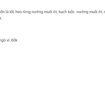
ốn lá lốt, heo rừng nướng muối ớt, bạch tuộc -nướng muối ớt, 
k
gũ vị: 60k