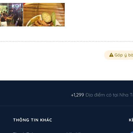
Góp ý bà
+1,299
Địa điểm có tại Nha 
THÔNG TIN KHÁC
K