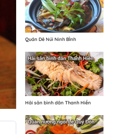
Quán Dê Núi Ninh BÌnh
Hải sản bình dân Thanh Hiền