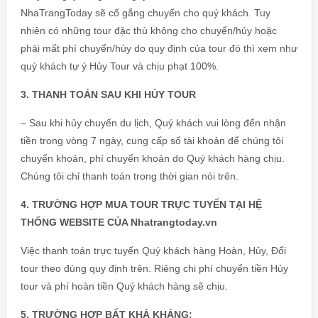
NhaTrangToday sẽ cố gắng chuyển cho quý khách. Tuy
nhiên có những tour đặc thù không cho chuyển/hủy hoặc
phải mất phí chuyển/hủy do quy định của tour đó thì xem như
quý khách tự ý Hủy Tour và chịu phạt 100%.
3. THANH TOÁN SAU KHI HỦY TOUR
– Sau khi hủy chuyến du lịch, Quý khách vui lòng đến nhận
tiền trong vòng 7 ngày, cung cấp số tài khoản để chúng tôi
chuyển khoản, phí chuyển khoản do Quý khách hàng chịu.
Chúng tôi chỉ thanh toán trong thời gian nói trên.
4. TRƯỜNG HỢP MUA TOUR TRỰC TUYẾN TẠI HỆ
THỐNG WEBSITE CỦA Nhatrangtoday.vn
Việc thanh toán trực tuyến Quý khách hàng Hoàn, Hủy, Đổi
tour theo đúng quy định trên. Riêng chi phí chuyển tiền Hủy
tour và phí hoàn tiền Quý khách hàng sẽ chịu.
5. TRƯỜNG HỢP BẤT KHẢ KHÁNG: