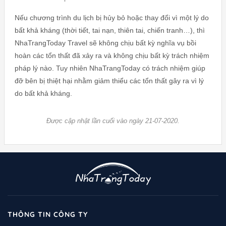
Nếu chương trình du lịch bị hủy bỏ hoặc thay đổi vì một lý do
bất khả kháng (thời tiết, tai nạn, thiên tai, chiến tranh…), thì
NhaTrangToday Travel sẽ không chịu bất kỳ nghĩa vụ bồi
hoàn các tổn thất đã xảy ra và không chịu bất kỳ trách nhiệm
pháp lý nào. Tuy nhiên NhaTrangToday có trách nhiệm giúp
đỡ bên bị thiệt hại nhằm giảm thiểu các tổn thất gây ra vì lý
do bất khả kháng.
Được cập nhật lần cuối vào ngày 21-07-2020.
THÔNG TIN CÔNG TY