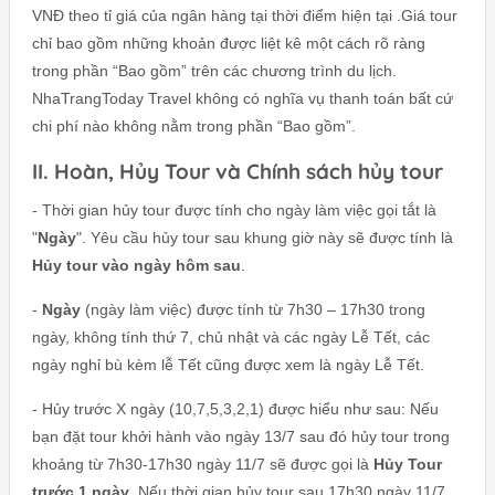
VNĐ theo tỉ giá của ngân hàng tại thời điểm hiện tại .Giá tour
chỉ bao gồm những khoản được liệt kê một cách rõ ràng
trong phần “Bao gồm” trên các chương trình du lịch.
NhaTrangToday Travel không có nghĩa vụ thanh toán bất cứ
chi phí nào không nằm trong phần “Bao gồm”.
II. Hoàn, Hủy Tour và Chính sách hủy tour
- Thời gian hủy tour được tính cho ngày làm việc gọi tắt là
"
Ngày
". Yêu cầu hủy tour sau khung giờ này sẽ được tính là
Hủy tour vào ngày hôm sau
.
-
Ngày
(ngày làm việc) được tính từ 7h30 – 17h30 trong
ngày, không tính thứ 7, chủ nhật và các ngày Lễ Tết, các
ngày nghỉ bù kèm lễ Tết cũng được xem là ngày Lễ Tết.
- Hủy trước X ngày (10,7,5,3,2,1) được hiểu như sau: Nếu
bạn đặt tour khởi hành vào ngày 13/7 sau đó hủy tour trong
khoảng từ 7h30-17h30 ngày 11/7 sẽ được gọi là
Hủy Tour
trước 1 ngày
. Nếu thời gian hủy tour sau 17h30 ngày 11/7