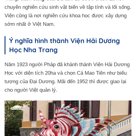
Thủy cung thu nhỏ tại Viện Hải Dương học
chuyên nghiên cứu sinh vật biển về tập tính và lối sống.
Nha Trang
Viện cũng là nơi nghiên cứu khoa học được xây dựng
Bể nuôi ngoài trời
sớm nhất ở Việt Nam.
Ghé thăm công viên Trường Sa – tự hào về
chủ quyền biển đảo
Ý nghĩa hình thành Viện Hải Dương
Giá trị văn hóa Viện Hải Dương Học Nha Trang
Học Nha Trang
Năm 1923 người Pháp đã khánh thành Viện Hải Dương
Học với diện tích 20ha và chọn Cá Mao Tiên như biểu
tượng của Đại Dương. Mãi đến 1952 thì được giao lại
cho người Việt quản lý.