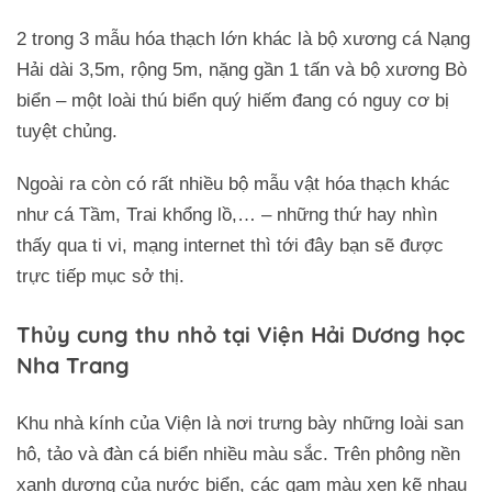
2 trong 3 mẫu hóa thạch lớn khác là bộ xương cá Nạng
Hải dài 3,5m, rộng 5m, nặng gần 1 tấn và bộ xương Bò
biển – một loài thú biển quý hiếm đang có nguy cơ bị
tuyệt chủng.
Ngoài ra còn có rất nhiều bộ mẫu vật hóa thạch khác
như cá Tầm, Trai khổng lồ,… – những thứ hay nhìn
thấy qua ti vi, mạng internet thì tới đây bạn sẽ được
trực tiếp mục sở thị.
Thủy cung thu nhỏ tại Viện Hải Dương học
Nha Trang
Khu nhà kính của Viện là nơi trưng bày những loài san
hô, tảo và đàn cá biển nhiều màu sắc. Trên phông nền
xanh dương của nước biển, các gam màu xen kẽ nhau