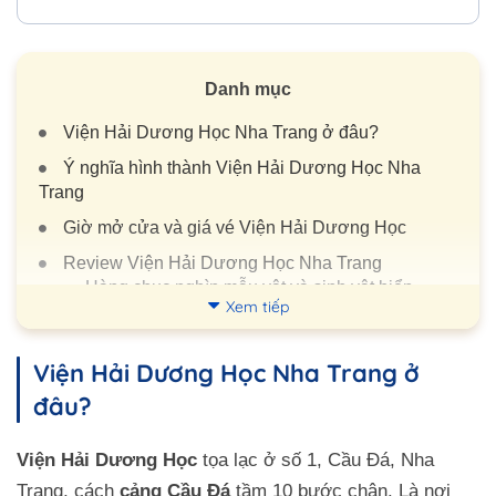
Danh mục
Viện Hải Dương Học Nha Trang ở đâu?
Ý nghĩa hình thành Viện Hải Dương Học Nha
Trang
Giờ mở cửa và giá vé Viện Hải Dương Học
Review Viện Hải Dương Học Nha Trang
Hàng chục nghìn mẫu vật và sinh vật biển
Xem tiếp
Những công trình nghiên cứu qua nhiều
thập kỷ
Viện Hải Dương Học Nha Trang ở
Địa điểm check in sống ảo cực độc
đâu?
Khám phá đại dương trên cạn
Chiêm ngưỡng bộ xương hóa thạch cực
Viện Hải Dương Học
tọa lạc ở số 1, Cầu Đá, Nha
“khủng”
Trang, cách
cảng Cầu Đá
tầm 10 bước chân. Là nơi