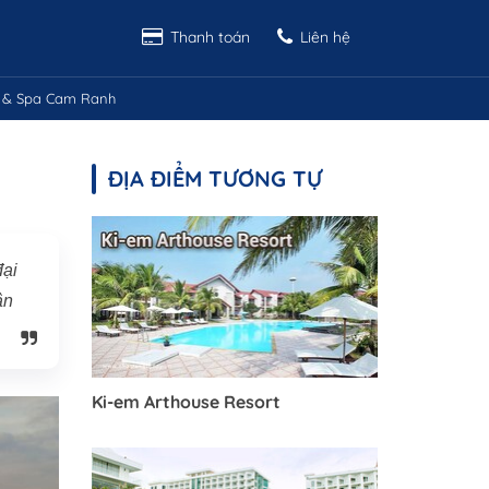
Thanh toán
Liên hệ
t & Spa Cam Ranh
ĐỊA ĐIỂM TƯƠNG TỰ
đại
ận
Ki-em Arthouse Resort