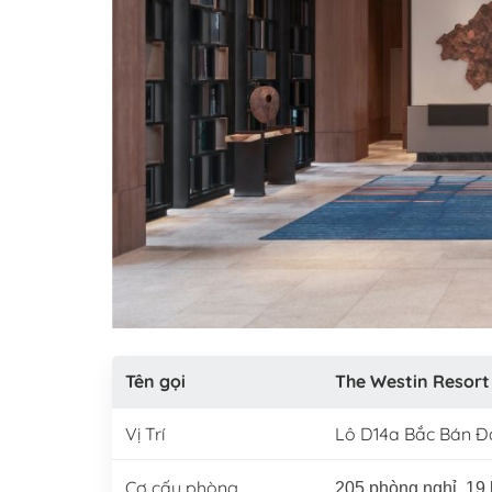
Tên gọi
The Westin Resor
Vị Trí
Lô D14a Bắc Bán 
Cơ cấu phòng
205 phòng nghỉ, 19 