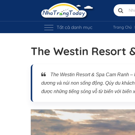
Tất cả danh mục
Trang Chủ
The Westin Resort 
The Westin Resort & Spa Cam Ranh – R
dương và núi non sống động. Qúy du khách 
được những tiếng sóng vỗ từ biển với biển x