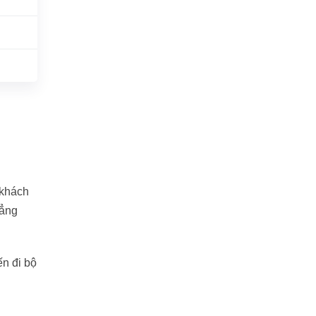
 khách
đẳng
ến đi bộ