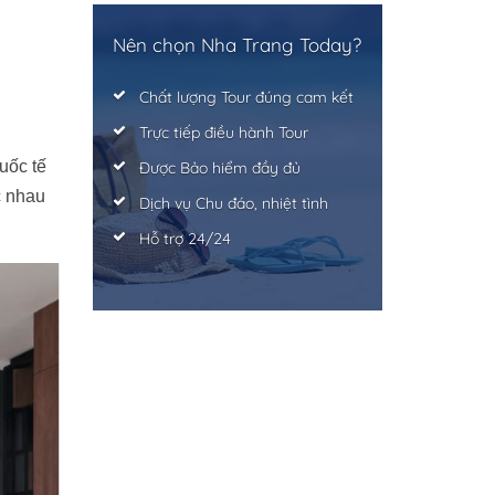
Nên chọn Nha Trang Today?
Chất lượng Tour đúng cam kết
Trực tiếp điều hành Tour
uốc tế
Được Bảo hiểm đầy đủ
c nhau
Dịch vụ Chu đáo, nhiệt tình
Hỗ trợ 24/24