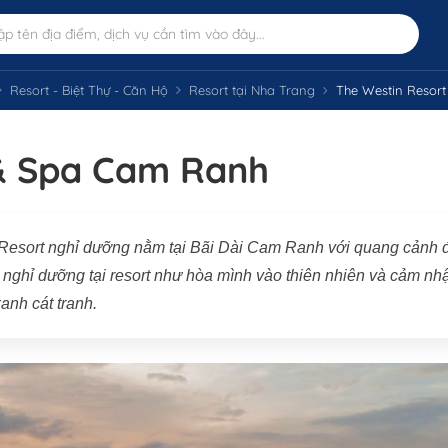
Resort - Biệt Thự - Căn Hộ
Resort tại Nha Trang
The Westin Resor
& Spa Cam Ranh
esort nghỉ dưỡng nằm tại Bãi Dài Cam Ranh với quang cảnh 
nghỉ dưỡng tại resort như hòa mình vào thiên nhiên và cảm nh
anh cát tranh.