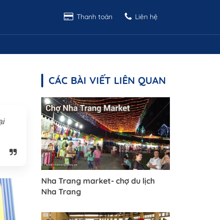
Thanh toán
Liên hệ
CÁC BÀI VIẾT LIÊN QUAN
ại
Nha Trang market- chợ du lịch
Nha Trang