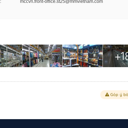
:
mccvn.front-office.st25@mmvietnam.com
+1
Góp ý bà