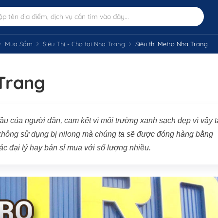
Mua Sắm
Siêu Thị - Chợ tại Nha Trang
Siêu thị Metro Nha Trang
 Trang
ầu của người dân, cam kết vì môi trường xanh sạch đẹp vì vậy t
không sử dụng bị nilong mà chúng ta sẽ được đóng hàng bằng
ác đại lý hay bán sỉ mua với số lượng nhiều.