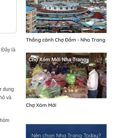
Thắng cảnh Chợ Đầm - Nha Trang
 Đây là
sử dụng
hỏ và
Chợ Xóm Mới
nhóm
Nên chọn Nha Trang Today?