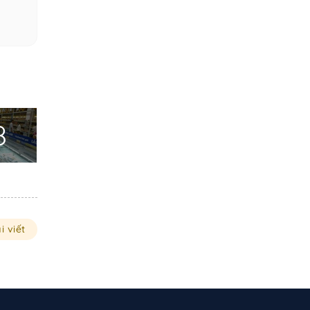
8
i viết