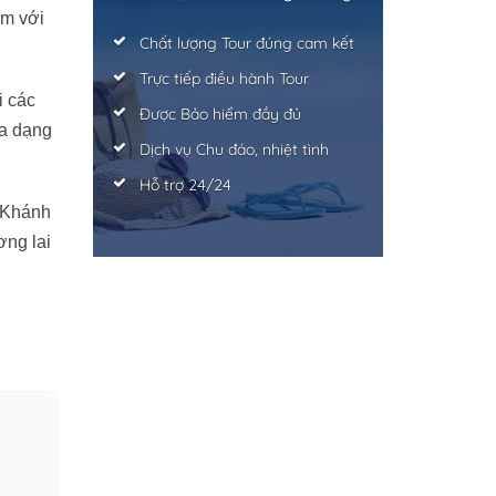
am với
Chất lượng Tour đúng cam kết
Trực tiếp điều hành Tour
i các
Được Bảo hiểm đầy đủ
đa dạng
Dịch vụ Chu đáo, nhiệt tình
Hỗ trợ 24/24
i Khánh
ơng lai