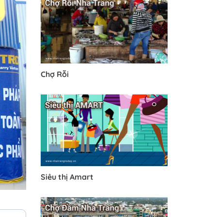
Chợ Rỗi
Siêu thị Amart