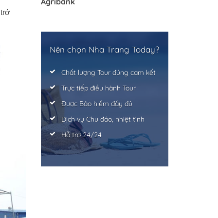
Agribank
trở
Nên chọn Nha Trang Today?
Chất lượng Tour đúng cam kết
Trực tiếp điều hành Tour
Được Bảo hiểm đầy đủ
Dịch vụ Chu đáo, nhiệt tình
Hỗ trợ 24/24