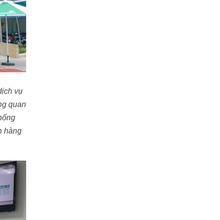
dịch vụ
ong quan
thống
n hàng