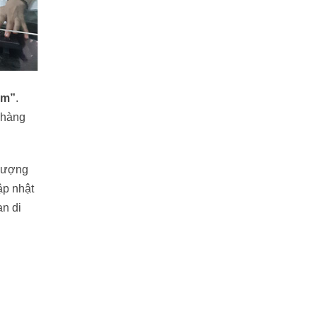
am”
.
 hàng
 lượng
ập nhật
an di