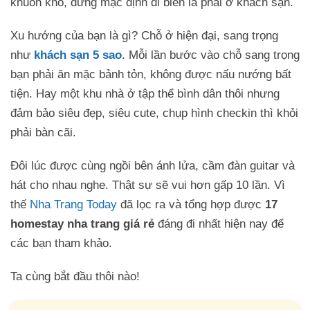
khuôn khổ, đừng mặc định đi biển là phải ở khách sạn.
Xu hướng của bạn là gì? Chỗ ở hiện đại, sang trọng
như
khách sạn 5 sao
. Mỗi lần bước vào chỗ sang trọng
bạn phải ăn mặc bảnh tỏn, không được nấu nướng bất
tiện. Hay một khu nhà ở tập thể bình dân thôi nhưng
đảm bảo siêu đẹp, siêu cute, chụp hình checkin thì khỏi
phải bàn cãi.
Đôi lúc được cùng ngồi bên ánh lửa, cầm đàn guitar và
hát cho nhau nghe. Thật sự sẽ vui hơn gấp 10 lần. Vì
thế
Nha Trang Today
đã lọc ra và tổng hợp được
17
homestay nha trang giá rẻ
đáng đi nhất hiện nay để
các bạn tham khảo.
Ta cùng bắt đầu thôi nào!