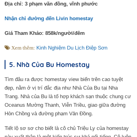
Địa chỉ: 3 phạm văn đồng, vĩnh phước
Nhận chỉ đường đến Livin homestay
Giá Tham Khảo: 858k/người/đêm
Xem thêm:
Kinh Nghiệm Du Lịch Điệp Sơn
5. Nhà Của Bu Homestay
Tìm đâu ra được homestay view biển trên cao tuyệt
đẹp, nằm ở vị trí đắc địa như Nhà Của Bu tại Nha
Trang. Nhà của Bu là tổ hợp khách sạn thuộc chung cư
Oceanus Mường Thanh, Viễn Triều, giao giữa đường
Hòn Chồng và đường phạm Văn Đồng.
Tiết lộ sơ sơ cho biết là cô chủ Triệu Ly của homestay
này xuất thân là một kiến trúc sư khá nổi tiếng. Cô luôn