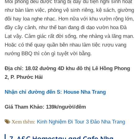
Mỗi phòng đều được trang bị đầy đủ tiện nghi sinh hoạt
như bàn làm việc, phòng vệ sinh riêng, kệ sách, giường
đôi hay loa nghe nhạc. Hơn nữa với khu vườn rộng lớn,
đầy cây cảnh, như thể bạn đang đi dạo vườn hoa Đà
Lạt vậy. Cảm giác rất đời sống, nhẹ nhàng và lãng mạn.
Hoặc có thể quay quần bên nhau làm tiệc rượu vang
nướng BBQ thì còn gì tuyệt vời bằng.
Địa chỉ: 18.02 đường 4D khu đô thị Lê Hồng Phong
2, P. Phước Hải
Nhận chỉ đường đến S: House Nha Trang
Giá Tham Khảo: 139k/người/đêm
Xem thêm:
Kinh Nghiệm Đi Tour 3 Đảo Nha Trang
7. A&C Homestay and Cafe Nha