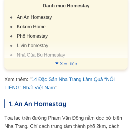
Danh mục Homestay
An An Homestay
Kokoro Home
Phố Homestay
Livin homestay
Nhà Của Bu Homestay
Xem tiếp
S: House Nha Trang
A&C Homestay and Cafe Nha Trang
Xem thêm: "
14 Đặc Sản Nha Trang Làm Quà “NỔI
Vy House
TIẾNG” Nhất Việt Nam
"
La La House
1. An An Homestay
Coral House
Diagon Alley - Hẻm Xéo Homestay Nha Trang
Tọa lạc trên đường Phạm Văn Đồng nằm dọc bờ biển
Vani Home
Nha Trang. Chỉ cách trung tâm thành phố 2km, cách
Dreamland Homestay