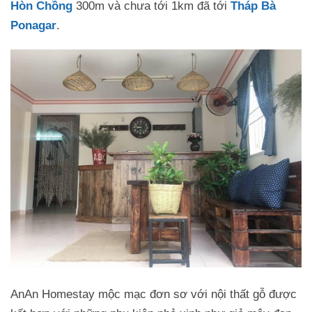
Hòn Chồng
300m và chưa tới 1km đã tới
Tháp Bà
IHome Nha Trang
Ponagar
.
Annie Homestay House
TOM'S Coffee Homestay
Vivid Seaside Hotel – Homestay
AnAn Homestay mộc mạc đơn sơ với nội thất gỗ được