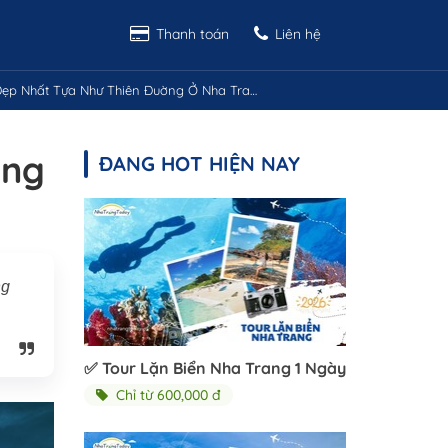
Thanh toán
Liên hệ
Đẹp Nhất Tựa Như Thiên Đuờng Ở Nha Trang
ờng
ĐANG HOT HIỆN NAY
ng
✅ Tour Lặn Biển Nha Trang 1 Ngày
Chỉ từ 600,000 đ