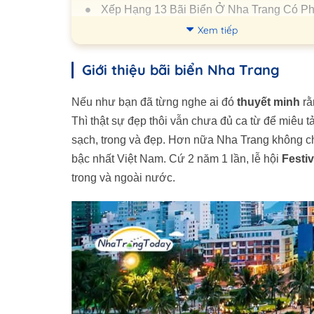
Xếp Hạng 13 Bãi Biển Ở Nha Trang Có P
Cảnh Đẹp
Xem tiếp
Bãi Biển Trần Phú
Bãi Dương Hòn Chồng
Giới thiệu bãi biển Nha Trang
Bãi Dài Cam Ranh
Nếu như bạn đã từng nghe ai đó
thuyết minh
rằ
Bãi Biển Dốc Lết
Thì thật sự đẹp thôi vẫn chưa đủ ca từ để miêu t
Bãi Biển Đại Lãnh
sạch, trong và đẹp. Hơn nữa Nha Trang không ch
Bãi Tắm Đôi Hòn Nội
bậc nhất Việt Nam. Cứ 2 năm 1 lần, lễ hội
Festi
Bãi Biển Hòn Gầm
trong và ngoài nước.
Bãi Nhũ Hòn Tre
Biển Sơn Đừng - Vạn Ninh
Bãi Biển Hòn Tằm
Bãi Tranh
Bãi Biển Bình Ba
Bãi Biển Nhũ Tiên