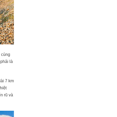
ô cùng
phải là
dài 7 km
hiệt
n rũ và