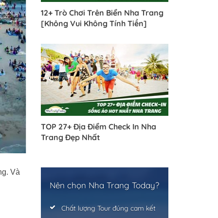
12+ Trò Chơi Trên Biển Nha Trang
[Không Vui Không Tính Tiền]
TOP 27+ Địa Điểm Check In Nha
Trang Đẹp Nhất
ng. Và
Nên chọn Nha Trang Today?
Chất lượng Tour đúng cam kết