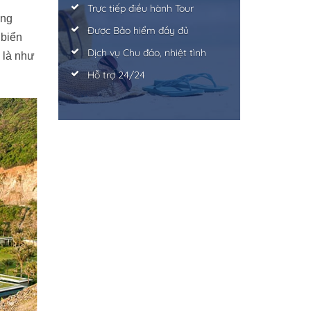
Trực tiếp điều hành Tour
àng
Được Bảo hiểm đầy đủ
biển
Dịch vụ Chu đáo, nhiệt tình
 là như
Hỗ trợ 24/24