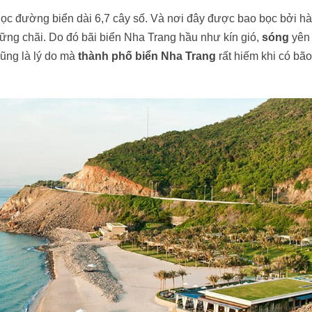
 dọc đường biển dài 6,7 cây số. Và nơi đây được bao bọc bởi h
ững chãi. Do đó bãi biển Nha Trang hầu như kín gió,
sóng
yên 
ũng là lý do mà
thành phố biển Nha Trang
rất hiếm khi có bão