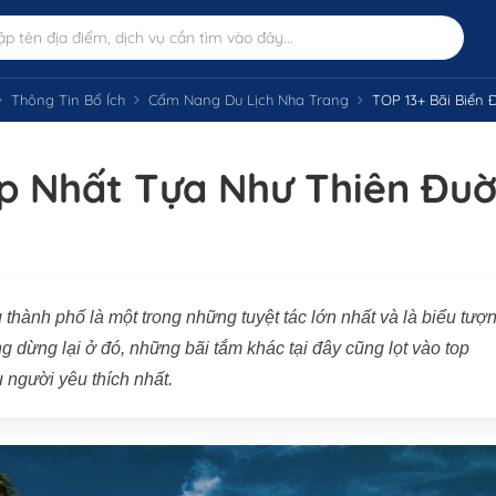
Thông Tin Bổ Ích
Cẩm Nang Du Lịch Nha Trang
TOP 13+ Bãi Biển 
ẹp Nhất Tựa Như Thiên Đu
thành phố là một trong những tuyệt tác lớn nhất và là biểu tượ
dừng lại ở đó, những bãi tắm khác tại đây cũng lọt vào top
người yêu thích nhất.