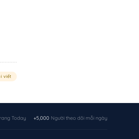
i viết
Trang Today
+5,000
Người theo dõi mỗi ngày