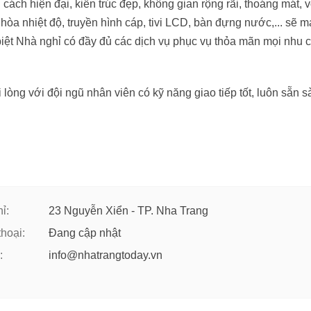
ách hiện đại, kiến trúc đẹp, không gian rộng rãi, thoáng mát, v
iều hòa nhiệt độ, truyền hình cáp, tivi LCD, bàn đựng nước,... sẽ 
iệt Nhà nghỉ có đầy đủ các dịch vụ phục vụ thỏa mãn mọi nhu 
òng với đội ngũ nhân viên có kỹ năng giao tiếp tốt, luôn sẵn 
ỉ:
23 Nguyễn Xiển - TP. Nha Trang
thoại:
Đang cập nhật
:
info@nhatrangtoday.vn