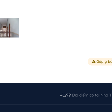
Góp ý bà
+1,299
Địa điểm có tại Nha 