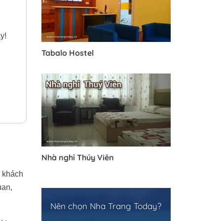
y!
Tabalo Hostel
Nhà nghỉ Thúy Viên
u khách
uan,
Nên chọn Nha Trang Today?