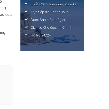
ới
Chất lượng Tour đúng cam kết
mang
Trực tiếp điều hành Tour
cầu của
Được Bảo hiểm đầy đủ
Dịch vụ Chu đáo, nhiệt tình
sàng
Hỗ trợ 24/24