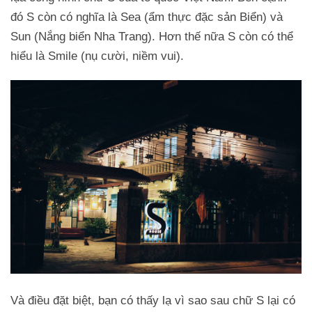
đó S còn có nghĩa là Sea (ẩm thực đặc sản Biển) và
Sun (Nắng biển Nha Trang). Hơn thế nữa S còn có thể
hiểu là Smile (nụ cười, niềm vui).
Và điều đặt biệt, bạn có thấy lạ vì sao sau chữ S lại có