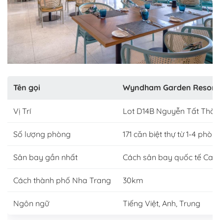
Tên gọi
Wyndham Garden Resort
Vị Trí
Lot D14B Nguyễn Tất Thàn
Số lượng phòng
171 căn biệt thự từ 1-4 phòn
Sân bay gần nhất
Cách sân bay quốc tế Ca
Cách thành phố Nha Trang
30km
Ngôn ngữ
Tiếng Việt, Anh, Trung