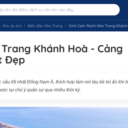
Khu du lịch
Biển đảo Nha Trang
Vịnh Cam Ranh Nha Trang Khánh Hoà - C
 Trang Khánh Hoà - Cảng
t Đẹp
âu tốt nhất Đông Nam Á, thích hợp làm nơi tàu bè trú ẩn khi b
ược sự chú ý quân sự qua nhiều thời kỳ.