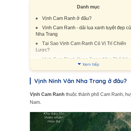
Danh mục
Vịnh Cam Ranh ở đâu?
Vịnh Cam Ranh - dải lụa xanh tuyệt đẹp c
Nha Trang
Tại Sao Vịnh Cam Ranh Có Vị Trí Chiến
Lược?
Vịnh Cam Ranh Quan Trọng Như Thế Nà
Xem tiếp
Thời điểm lý tưởng đi du lịch Vịnh Cam R
Hướng dẫn đường tới Vịnh Cam Ranh Nh
Vịnh Ninh Vân Nha Trang ở đâu?
Trang
Di chuyển đến Cam Ranh
Vịnh Cam Ranh
thuộc thành phố Cam Ranh, huy
Đi lại ở Cam Ranh
Nam.
Vịnh Cam Ranh Khánh Hòa có gì chơi?
Bãi Dài Nha Trang
Bình Lập