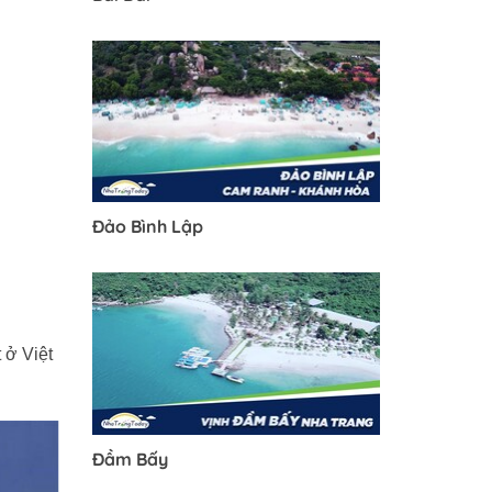
Đảo Bình Lập
 ở Việt
Đầm Bấy