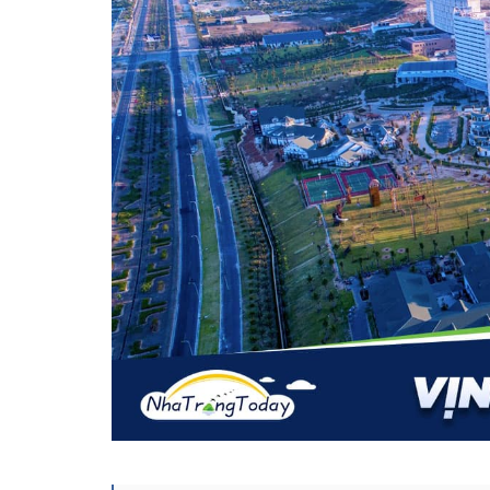
Vị trí trên bản đồ