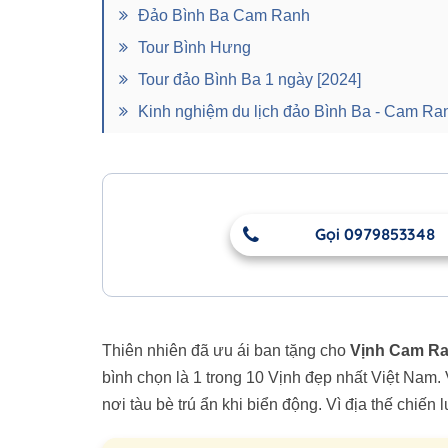
Đảo Bình Ba Cam Ranh
Tour Bình Hưng
Tour đảo Bình Ba 1 ngày [2024]
Kinh nghiệm du lịch đảo Bình Ba - Cam Ra
Gọi 0979853348
Thiên nhiên đã ưu ái ban tặng cho
Vịnh Cam R
bình chọn là 1 trong 10 Vịnh đẹp nhất Việt Nam
nơi tàu bè trú ẩn khi biển động. Vì địa thế chi