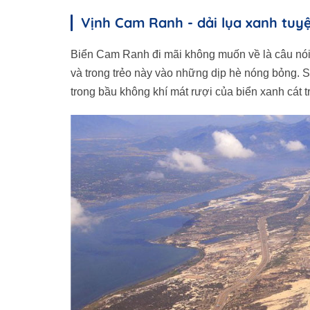
Radisson Blu Resort Cam Ranh
Vịnh Cam Ranh - dải lụa xanh tuy
Sao Biển
Biển Cam Ranh đi mãi không muốn về là câu nói 
Ngọc Sương
và trong trẻo này vào những dịp hè nóng bỏng. 
White Sand Cam Ranh
trong bầu không khí mát rượi của biển xanh cát t
Cam Ranh Allure
Navy Cam Ranh
Ăn gì khi ở Vịnh Ninh Vân?
Tôm Hùm Cam Ranh
Sò huyết Thuỷ Triều
Gà chỉ Cam Ranh
Sá Sùng Cam Ranh
Bánh tráng xoài
Những lưu ý khi đi du lịch Vịnh Cam Ranh
Khánh Hòa