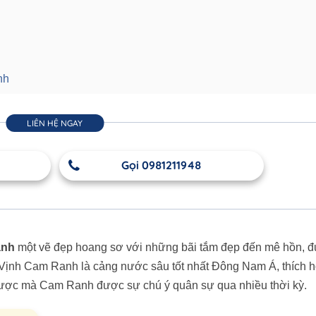
nh
LIÊN HỆ NGAY
Gọi 0981211948
anh
một vẽ đẹp hoang sơ với những bãi tắm đẹp đến mê hồn, 
. Vịnh Cam Ranh là cảng nước sâu tốt nhất Đông Nam Á, thích 
ến lược mà Cam Ranh được sự chú ý quân sự qua nhiều thời kỳ.