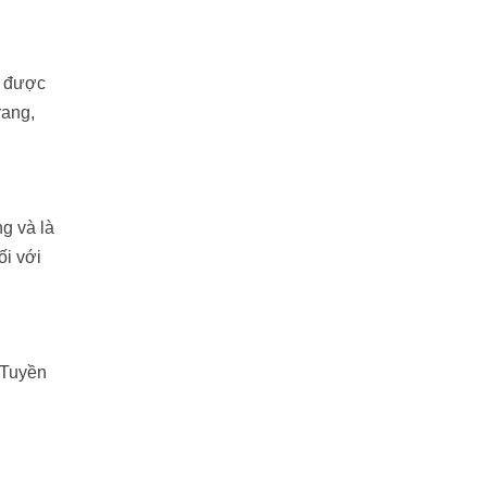
, được
rang,
g và là
ối với
 Tuyền