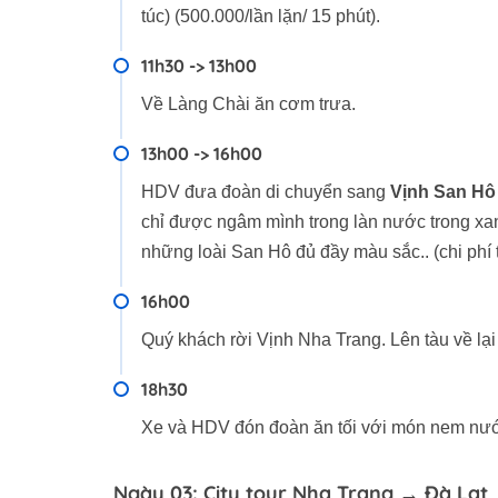
túc) (500.000/lần lặn/ 15 phút).
11h30 -> 13h00
Về Làng Chài ăn cơm trưa.
13h00 -> 16h00
HDV đưa đoàn di chuyển sang
Vịnh San Hô
chỉ được ngâm mình trong làn nước trong xanh
những loài San Hô đủ đầy màu sắc.. (chi phí t
16h00
Quý khách rời Vịnh Nha Trang. Lên tàu về lại
18h30
Xe và HDV đón đoàn ăn tối với món nem nướ
Ngày 03: City tour Nha Trang → Đà Lạt