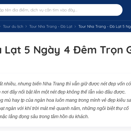
Tour du lịch
Tour Nha Trang - Đà Lạt
Tour Nha Trang - Đà Lạt 5 N
à Lạt 5 Ngày 4 Đêm Trọn 
rất nhiều, nhưng biển Nha Trang thì vẫn giữ được nét đẹp vốn có
 nơi đây nổi bật lên một nét đẹp không thể lẫn vào đâu được.
g mù hay tp của ngàn hoa luôn mang trong mình vẻ đẹp kiêu s
ạt ngàn với khí trời mát mẻ quanh năm, những ngôi biệt thự cổ
 mặc lắng đọng sâu trong tâm hồn du khách.