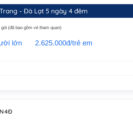
 Trang - Đà Lạt 5 ngày 4 đêm
n gói (đã bao gồm vé tham quan)
ười lớn
2.625.000đ/trẻ em
 5N4Đ