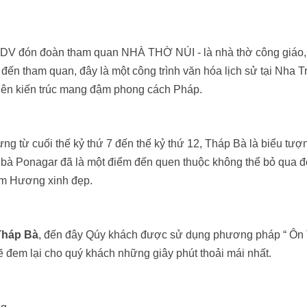
à HDV đón đoàn tham quan NHÀ THỜ NÚI - là nhà thờ công giáo
ến tham quan, đây là một công trình văn hóa lịch sử tại Nha T
nên kiến trúc mang đậm phong cách Pháp.
g từ cuối thế kỷ thứ 7 đến thế kỷ thứ 12, Tháp Bà là biểu tượn
 bà Ponagar đã là một điểm đến quen thuộc không thể bỏ qua đ
ầm Hương xinh đẹp.
Tháp Bà
, đến đây Qúy khách được sử dụng phương pháp “ Ôn
ẽ đem lại cho quý khách những giây phút thoải mái nhất.