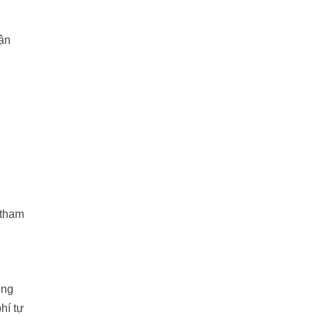
ận
 tham
ong
hí tự