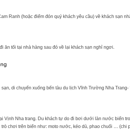
Cam Ranh (hoặc điểm đón quý khách yêu cầu) về khách sạn nh
 ăn tối tại nhà hàng sau đó về lại khách sạn nghỉ ngơi.
ang
 sạn, di chuyển xuống bến tàu du lịch Vĩnh Trường Nha Trang-
 tại Vịnh Nha trang. Du khách tự do đi bơi dưới làn nước biển tr
 trò chơi trên biển như: moto nước, kéo dù, phao chuối … (chi p