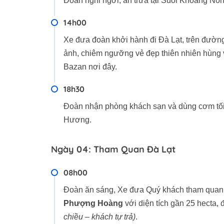
Đoàn nghỉ ngơi, ăn trưa tại Suối Khoáng Nón
14h00
Xe đưa đoàn khởi hành đi Đà Lạt, trên đườn
ảnh, chiêm ngưỡng vẻ đẹp thiên nhiên hùng vĩ
Bazan nơi đây.
18h30
Đoàn nhận phòng khách sạn và dùng cơm tối
Hương.
Ngày 04: Tham Quan Đà Lạt
08h00
Đoàn ăn sáng, Xe đưa Quý khách tham qua
Phượng Hoàng
với diện tích gần 25 hecta,
chiều – khách tự trả)
.