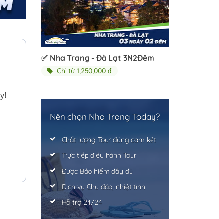
✅ Nha Trang - Đà Lạt 3N2Đêm
Chỉ từ 1,250,000 đ
y!
Nên chọn Nha Trang Today?
Chất lượng Tour đúng cam kết
Trực tiếp điều hành Tour
Được Bảo hiểm đầy đủ
Dịch vụ Chu đáo, nhiệt tình
Hỗ trợ 24/24