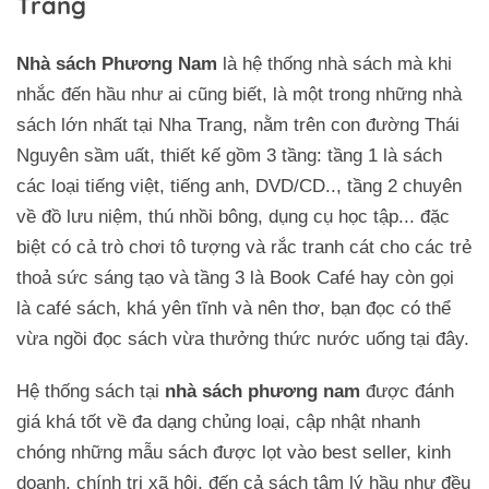
Trang
Nhà sách Phương Nam
là hệ thống nhà sách mà khi
nhắc đến hầu như ai cũng biết, là một trong những nhà
sách lớn nhất tại Nha Trang, nằm trên con đường Thái
Nguyên sầm uất, thiết kế gồm 3 tầng: tầng 1 là sách
các loại tiếng việt, tiếng anh, DVD/CD.., tầng 2 chuyên
về đồ lưu niệm, thú nhồi bông, dụng cụ học tập... đặc
biệt có cả trò chơi tô tượng và rắc tranh cát cho các trẻ
thoả sức sáng tạo và tầng 3 là Book Café hay còn gọi
là café sách, khá yên tĩnh và nên thơ, bạn đọc có thể
vừa ngồi đọc sách vừa thưởng thức nước uống tại đây.
Hệ thống sách tại
nhà sách phương nam
được đánh
giá khá tốt về đa dạng chủng loại, cập nhật nhanh
chóng những mẫu sách được lọt vào best seller, kinh
doanh, chính trị xã hội, đến cả sách tâm lý hầu như đều