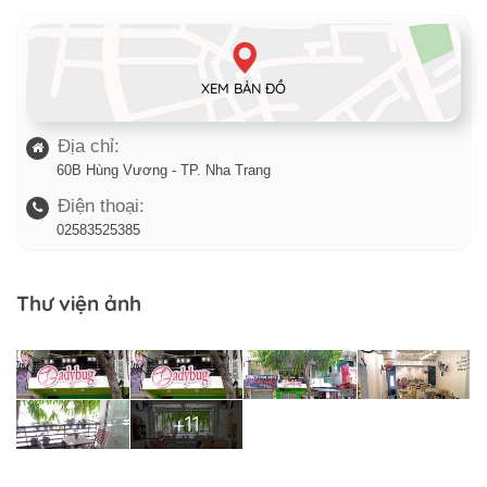
XEM BẢN ĐỒ
Địa chỉ:
60B Hùng Vương - TP. Nha Trang
Điện thoại:
02583525385
Thư viện ảnh
+11