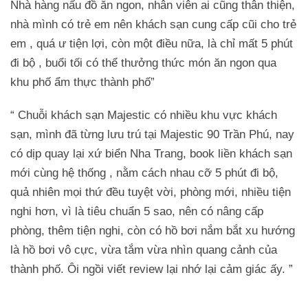
Nhà hàng nấu đồ ăn ngon, nhân viên ai cũng thân thiện,
nhà mình có trẻ em nên khách sạn cung cấp cũi cho trẻ
em , quá ư tiện lợi, còn một điều nữa, là chỉ mất 5 phút
đi bộ , buổi tối có thể thưởng thức món ăn ngon qua
khu phố ẩm thực thành phố”
“ Chuỗi khách sạn Majestic có nhiều khu vực khách
Trở về trang trước đó
sạn, mình đã từng lưu trú tại Majestic 90 Trần Phú, nay
có dịp quay lại xứ biển Nha Trang, book liền khách sạn
mới cùng hệ thống , nằm cách nhau cỡ 5 phút đi bộ,
quả nhiên mọi thứ đều tuyệt vời, phòng mới, nhiều tiện
nghi hơn, vì là tiêu chuẩn 5 sao, nên có nâng cấp
phòng, thêm tiện nghi, còn có hồ bơi nắm bắt xu hướng
là hồ bơi vô cực, vừa tắm vừa nhìn quang cảnh của
thành phố. Ôi ngồi viết review lại nhớ lại cảm giác ấy. ”