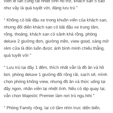
viên lễ tân cũng rất nhiệt tình hỗ trợ, khách sạn 5 sao
như vậy là quá tuyệt vời, đáng lưu trú ”
“ Không có bãi đậu xe trong khuôn viên của khách sạn,
nhưng đối diện khách sạn có bãi đậu xe trung tâm,
rộng, thoáng, khách sạn có sảnh khá rộng, phòng
deluxe 2 giường đơn, giường mền, view good, sáng mở
rèm cửa là đón luôn được ánh bình minh chiếu thẳng,
quá tuyệt vời ”
“ Lưu trú tại đây 1 đêm, thích nhất vẫn là đồ ăn và hồ
bơi, phòng deluxe 1 giường đôi rộng rãi, sạch sẽ, mình
chọn phòng không view, nhưng đồ ăn và thức uống tại
đây ngon, nhân viên lại nhiệt tình. Nếu có dịp quay lại,
vẫn chọn Majestic Premier làm nơi trú ngụ.hihi ”
“ Phòng Family rộng, lại có tầm nhìn trực diện biển.