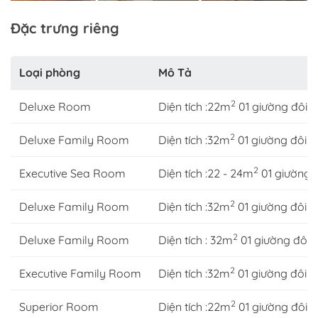
Đặc trưng riêng
Loại phòng
Mô Tả
2
Deluxe Room
Diện tích :22m
01 giường đôi (
2
Deluxe Family Room
Diện tích :32m
01 giường đôi 1
2
Executive Sea Room
Diện tích :22 - 24m
01 giường 
2
Deluxe Family Room
Diện tích :32m
01 giường đôi (
2
Deluxe Family Room
Diện tích : 32m
01 giường đôi (
2
Executive Family Room
Diện tích :32m
01 giường đôi (
2
Superior Room
Diện tích :22m
01 giường đôi (