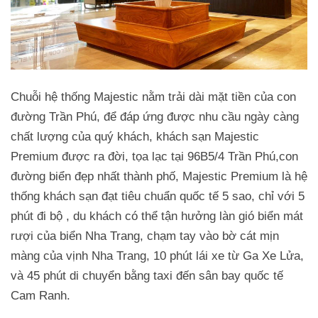
Chuỗi hệ thống Majestic nằm trải dài mặt tiền của con
đường Trần Phú, để đáp ứng được nhu cầu ngày càng
chất lượng của quý khách, khách sạn Majestic
Premium được ra đời, tọa lạc tại 96B5/4 Trần Phú,con
đường biển đẹp nhất thành phố, Majestic Premium là hệ
thống khách sạn đạt tiêu chuẩn quốc tế 5 sao, chỉ với 5
phút đi bộ , du khách có thể tận hưởng làn gió biển mát
rượi của biển Nha Trang, chạm tay vào bờ cát mịn
màng của vịnh Nha Trang, 10 phút lái xe từ Ga Xe Lửa,
và 45 phút di chuyển bằng taxi đến sân bay quốc tế
Cam Ranh.