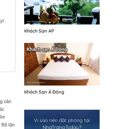
y!
Khách Sạn AP
Khách Sạn Á Đông
ng văn
ác
iểm
Vì sao nên đặt phòng tại
c Bộ lặn
NhaTrangToday?