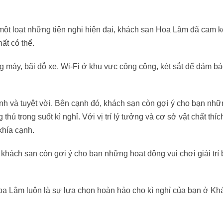
một loạt những tiện nghi hiện đại, khách sạn Hoa Lâm đã cam k
ất có thể.
ng máy, bãi đỗ xe, Wi-Fi ở khu vực công cộng, két sắt để đảm b
nh và tuyệt vời. Bên cạnh đó, khách sạn còn gợi ý cho bạn nhữ
thú trong suốt kì nghỉ. Với vị trí lý tưởng và cơ sở vật chất thíc
khía cạnh.
hách sạn còn gợi ý cho bạn những hoạt động vui chơi giải trí
oa Lâm luôn là sự lựa chọn hoàn hảo cho kì nghỉ của bạn ở Kh