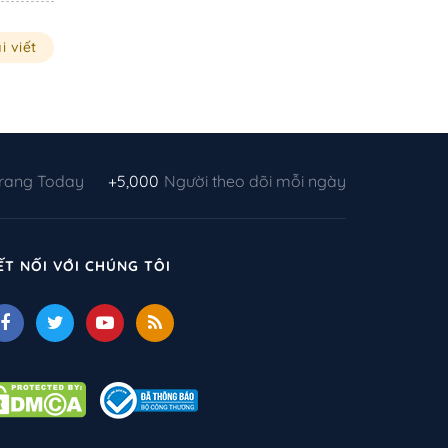
i viết
Trang Today
+5,000
Người theo dõi mỗi ngày
ẾT NỐI VỚI CHÚNG TÔI