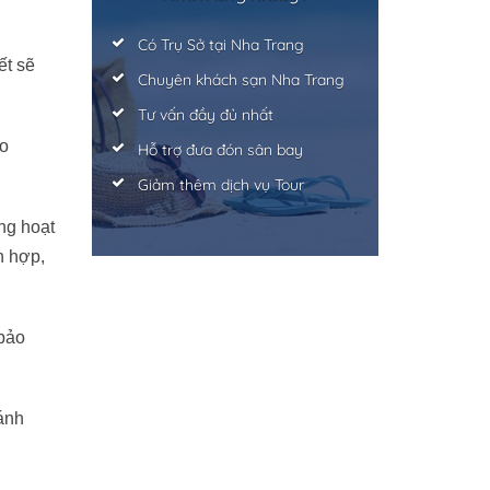
Có Trụ Sở tại Nha Trang
ết sẽ
Chuyên khách sạn Nha Trang
Tư vấn đầy đủ nhất
ảo
Hỗ trợ đưa đón sân bay
Giảm thêm dịch vụ Tour
ng hoạt
h hợp,
 bảo
ánh