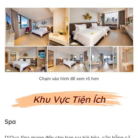
Khu Vực Tiện Ích
Spa
D’Qua Spa mang đến cho bạn sự hài hòa, cân bằng cả