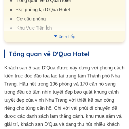
Tổng quan về D'Qua Hotel
Đặt phòng tại D'Qua Hotel
Cơ cấu phòng
Khu Vực Tiện Ích
Xem tiếp
Nhà Hàng
Quy tắc tại D'Qua Hotel
Tổng quan về D'Qua Hotel
Review D'Qua Hotel
Đường đi đến đây
Khách sạn 5 sao D’Qua được xây dựng với phong cách
kiến trúc độc đáo tọa lạc tại trung tâm Thành phố Nha
Trang. Hầu hết trong 196 phòng và 170 căn hộ sang
trọng đều có tầm nhìn tuyệt đẹp bao quát khung cảnh
tuyệt đẹp của vịnh Nha Trang với thiết kế ban công
riêng cho từng căn hộ. Chỉ với vài phút di chuyển để
được các danh sách lam thắng cảnh, khu mua sắm và
giải trí, khách sạn D'Qua và đang thu hút nhiều khách