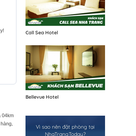
y!
Call Sea Hotel
Bellevue Hotel
ga 04km
 hàng,
Vì sao nên đặt phòng tại
NhaTrangToday?