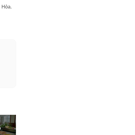
h Hòa.
3