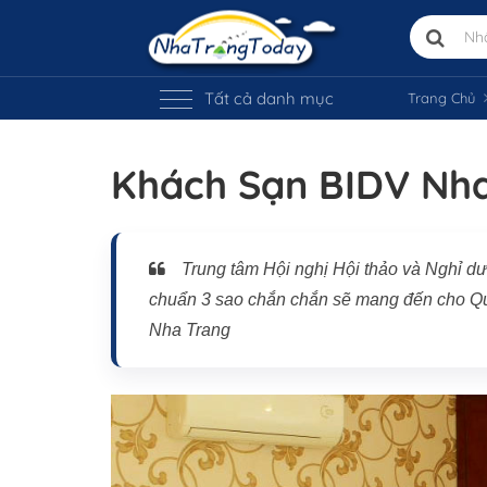
Tất cả danh mục
Trang Chủ
Khách Sạn BIDV Nh
Trung tâm Hội nghị Hội thảo và Nghỉ dưỡn
chuẩn 3 sao chắn chắn sẽ mang đến cho Quí
Vị trí trên bản đồ
Nha Trang