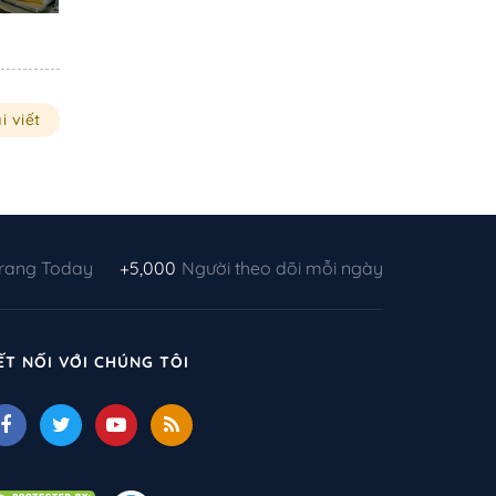
i viết
Trang Today
+5,000
Người theo dõi mỗi ngày
ẾT NỐI VỚI CHÚNG TÔI