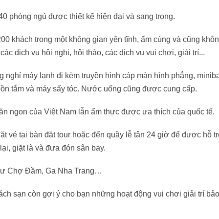
0 phòng ngủ được thiết kế hiện đại và sang trọng.
200 khách trong một không gian yên tĩnh, ấm cúng và cũng khô
dịch vụ hội nghị, hội thảo, các dịch vụ vui chơi, giải trí...
g nghỉ máy lạnh đi kèm truyền hình cáp màn hình phẳng, minib
 bồn tắm và máy sấy tóc. Nước uống cũng được cung cấp.
ăn ngon của Việt Nam lẫn ẩm thực được ưa thích của quốc tế.
t vé tại bàn đặt tour hoặc đến quầy lễ tân 24 giờ để được hỗ t
lại, giặt là và đưa đón sân bay.
 như Chợ Đầm, Ga Nha Trang…
ch sạn còn gợi ý cho bạn những hoạt động vui chơi giải trí bả