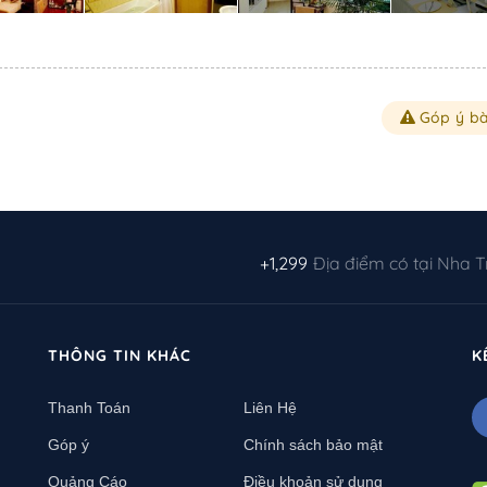
Góp ý bà
+1,299
Địa điểm có tại Nha 
THÔNG TIN KHÁC
K
Thanh Toán
Liên Hệ
Góp ý
Chính sách bảo mật
Quảng Cáo
Điều khoản sử dụng