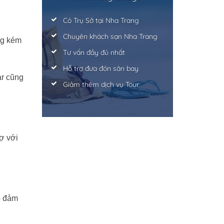
Có Trụ Sở tại Nha Trang
Chuyên khách sạn Nha Trang
ng kém
Tư vấn đầy đủ nhất
Hỗ trợ đưa đón sân bay
ar cũng
Giảm thêm dịch vụ Tour
rợ với
o đảm