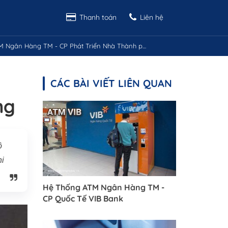
Thanh toán
Liên hệ
àng TM - CP Phát Triển Nhà Thành phố Hồ Chí Minh HD Bank Nha Trang
CÁC BÀI VIẾT LIÊN QUAN
ng
ồ
hi
Hệ Thống ATM Ngân Hàng TM -
CP Quốc Tế VIB Bank