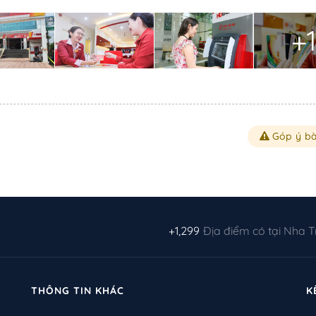
+1
Góp ý bà
+1,299
Địa điểm có tại Nha 
THÔNG TIN KHÁC
K