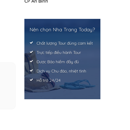
CP An Bình
Nên chọn Nha Trang Today?
Chất lượng Tour đúng cam kết
Trực tiếp điều hành Tour
Được Bảo hiểm đầy đủ
Dịch vụ Chu đáo, nhiệt tình
Hỗ trợ 24/24