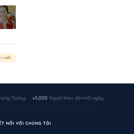
i viết
Trang Today
+5,000
Người theo dõi mỗi ngày
ẾT NỐI VỚI CHÚNG TÔI