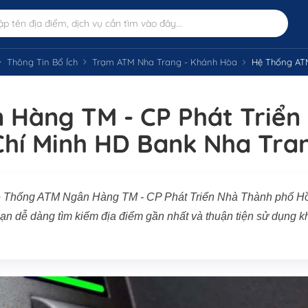
Thông Tin Bổ Ích
Trạm ATM Nha Trang - Khánh Hòa
Hệ Thống ATM Ngân H
Hàng TM - CP Phát Triển
hí Minh HD Bank Nha Tra
ệ Thống ATM Ngân Hàng TM - CP Phát Triển Nhà Thành phố H
n dễ dàng tìm kiếm địa điểm gần nhất và thuận tiện sử dụng k