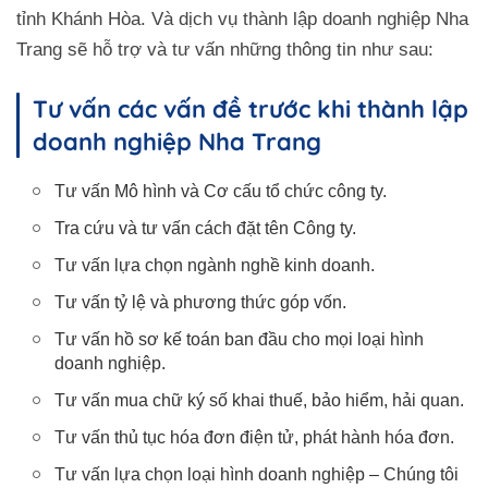
gói 2026
tỉnh Khánh Hòa. Và dịch vụ thành lập doanh nghiệp Nha
Các công việc cần làm sau khi thành lập công ty
Trang sẽ hỗ trợ và tư vấn những thông tin như sau:
tại Nha Trang
Tư vấn các vấn đề trước khi thành lập
TOP 8 dịch vụ thành lập công ty tại Nha Trang uy
tín 2026
doanh nghiệp Nha Trang
Công ty TNHH giải pháp kế toán CAT Nha
Trang
Tư vấn Mô hình và Cơ cấu tổ chức công ty.
Công ty Luật TNHH MTV Sunlaw - chi
Tra cứu và tư vấn cách đặt tên Công ty.
nhánh Khánh Hòa
Tư vấn lựa chọn ngành nghề kinh doanh.
Công ty tư vấn thành lập doanh nghiệp Blue
Tư vấn tỷ lệ và phương thức góp vốn.
EMC dịch vụ tư vấn và hỗ trợ thành lập
doanh nghiệp
Tư vấn hồ sơ kế toán ban đầu cho mọi loại hình
doanh nghiệp.
Công ty Luật TNHH Vũ Như Hảo & Cộng
Sự
Tư vấn mua chữ ký số khai thuế, bảo hiểm, hải quan.
Công ty TNHH tư vấn doanh nghiệp Phát
Tư vấn thủ tục hóa đơn điện tử, phát hành hóa đơn.
Tài
Tư vấn lựa chọn loại hình doanh nghiệp – Chúng tôi
Thành lập doanh nghiệp KBC Nha Trang