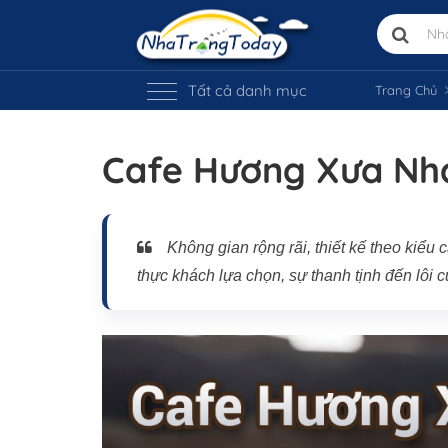
Tất cả danh mục
Trang Chủ
Vị trí trên bản đồ
Cafe Hương Xưa Nh
Không gian rộng rãi, thiết kế theo ki
thực khách lựa chọn, sự thanh tịnh đến lôi 