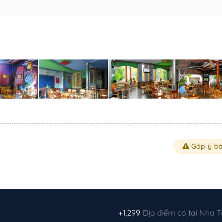
Góp ý bà
+1,299
Địa điểm có tại Nha 