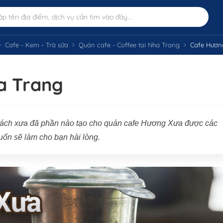
Cafe - Kem - Trà sữa
Quán cafe - Coffee tại Nha Trang
Cafe Hươn
a Trang
ểu cách xưa đã phần nào tạo cho quán cafe Hương Xưa được các
cuốn sẽ làm cho bạn hài lòng.