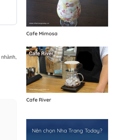
Cafe Mimosa
 nhành,
Cafe River
Nên chọn Nha Trang Today?