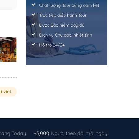
Chất lượng Tour đúng cam kết
Trực tiếp điều hành Tour
Được Bảo hiểm đầy đủ
Dịch vụ Chu đáo, nhiệt tình
Hỗ trợ 24/24
i viết
Trang Today
+5,000
Người theo dõi mỗi ngày