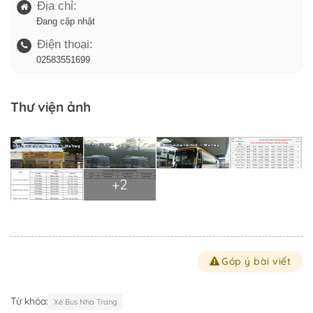
Địa chỉ:
Đang cập nhật
Điện thoại:
02583551699
Thư viện ảnh
+2
Góp ý bài viết
Từ khóa:
Xe Bus Nha Trang