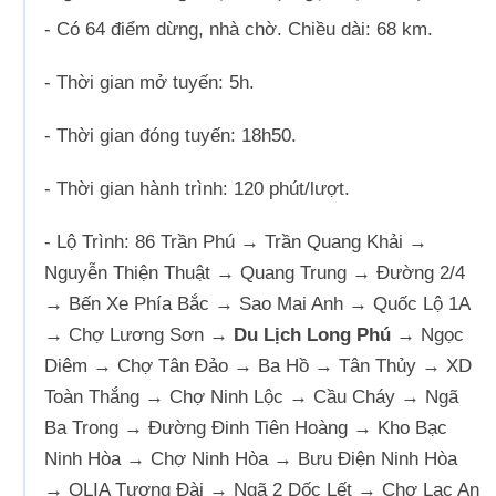
- Có 64 điểm dừng, nhà chờ. Chiều dài: 68 km.
- Thời gian mở tuyến: 5h.
- Thời gian đóng tuyến: 18h50.
- Thời gian hành trình: 120 phút/lượt.
- Lộ Trình: 86 Trần Phú → Trần Quang Khải →
Nguyễn Thiện Thuật → Quang Trung → Đường 2/4
→ Bến Xe Phía Bắc → Sao Mai Anh → Quốc Lộ 1A
→ Chợ Lương Sơn →
Du Lịch Long Phú
→ Ngọc
Diêm → Chợ Tân Đảo → Ba Hồ → Tân Thủy → XD
Toàn Thắng → Chợ Ninh Lộc → Cầu Cháy → Ngã
Ba Trong → Đường Đinh Tiên Hoàng → Kho Bạc
Ninh Hòa → Chợ Ninh Hòa → Bưu Điện Ninh Hòa
→ QLIA Tượng Đài → Ngã 2 Dốc Lết → Chợ Lạc An