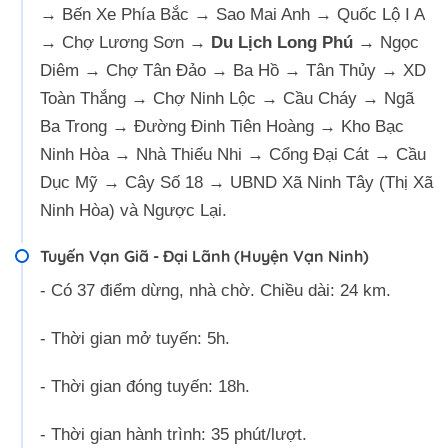
→ Bến Xe Phía Bắc → Sao Mai Anh → Quốc Lộ I A
→ Chợ Lương Sơn →
Du Lịch Long Phú
→ Ngọc
Diêm → Chợ Tân Đảo → Ba Hồ → Tân Thủy → XD
Toàn Thắng → Chợ Ninh Lộc → Cầu Cháy → Ngã
Ba Trong → Đường Đinh Tiên Hoàng → Kho Bạc
Ninh Hòa → Nhà Thiếu Nhi → Cổng Đại Cát → Cầu
Dục Mỹ → Cây Số 18 → UBND Xã Ninh Tây (Thị Xã
Ninh Hòa) và Ngược Lại.
Tuyến Vạn Giã - Đại Lãnh (Huyện Vạn Ninh)
- Có 37 điểm dừng, nhà chờ. Chiều dài: 24 km.
- Thời gian mở tuyến: 5h.
- Thời gian đóng tuyến: 18h.
- Thời gian hành trình: 35 phút/lượt.