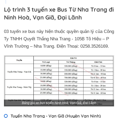
Lộ trình 3 tuyến xe Bus Từ Nha Trang đi
Ninh Hoà, Vạn Giã, Đại Lãnh
03 tuyến xe bus này hiện thuộc quyền quản lý của Công
Ty TNHH Quyết Thắng Nha Trang - 105B Tô Hiệu – P
Vĩnh Trường – Nha Trang. Điện Thoại: 0258.3526169.
Bảng giá xe bus tuyến Ninh Hoà, Vạn Giã, Đại Lãnh
Tuyến Nha Trang - Vạn Giã (Huyện Vạn Ninh)