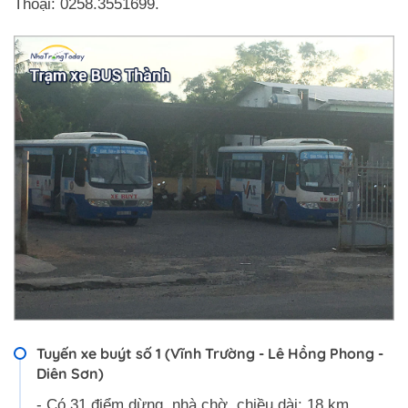
Thoại: 0258.3551699.
Tuyến xe buýt số 1 (Vĩnh Trường - Lê Hồng Phong -
Diên Sơn)
- Có 31 điểm dừng, nhà chờ, chiều dài: 18 km