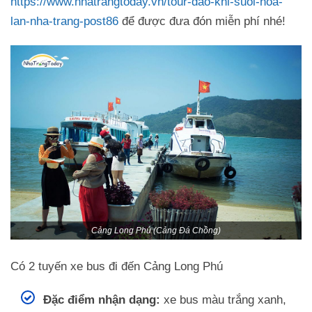
https://www.nhatrangtoday.vn/tour-dao-khi-suoi-hoa-
lan-nha-trang-post86
để được đưa đón miễn phí nhé!
Cảng Long Phú (Cảng Đá Chồng)
Có 2 tuyến xe bus đi đến Cảng Long Phú
Đặc điểm nhận dạng:
xe bus màu trắng xanh,