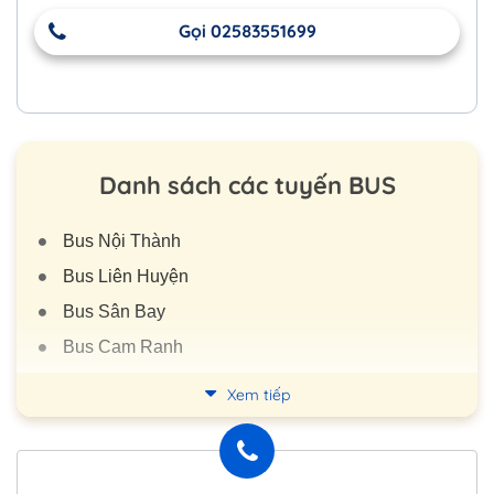
Gọi 02583551699
Danh sách các tuyến BUS
Bus Nội Thành
Bus Liên Huyện
Bus Sân Bay
Bus Cam Ranh
Đi đảo Khỉ, Hoa Lan
Xem tiếp
Đi Ninh Hoà
Đi Vạn Giã
Đi Đại Lãnh