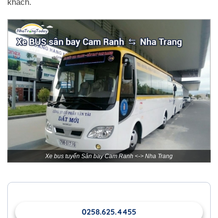
khách.
Xe bus tuyến Sân bay Cam Ranh <-> Nha Trang
0258.625.4455