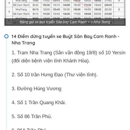
Bảng giá xe bus tuyến Sân bay Cam Ranh <-> Nha Trang
14 Điểm dừng tuyến xe Buýt Sân Bay Cam Ranh -
Nha Trang
1. Trạm Nha Trang (Sân vận động 19/8) số 10 Yersin
(đối diện bệnh viện tỉnh Khánh Hòa).
2. Số 10 trần Hưng Đạo (Thư viện tỉnh).
3. Đường Hùng Vương
4. Số 1 Trần Quang Khải.
5. Số 86 Trần Phú.