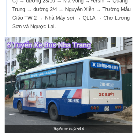
C) → đường 23/10 → Mã Vòng →Yersin → Quang
Trung → đường 2/4 → Nguyễn Xiễn → Trường Mẫu
Giáo TW 2 → Nhà Máy sợi → QL1A → Chợ Lương
Sơn và Ngược Lại.
Tuyến xe buýt số 6