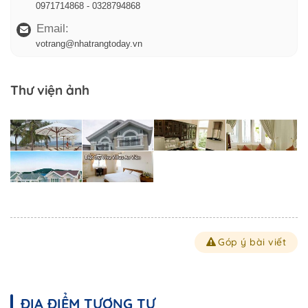
0971714868 - 0328794868
Email:
votrang@nhatrangtoday.vn
Thư viện ảnh
Góp ý bài viết
ĐỊA ĐIỂM TƯƠNG TỰ