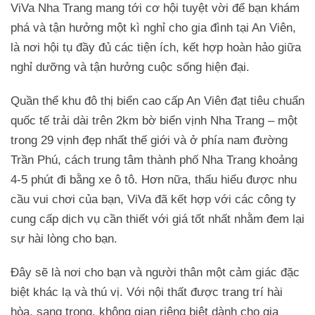
ViVa Nha Trang mang tới cơ hội tuyệt vời để bạn khám
phá và tận hưởng một kì nghỉ cho gia đình tại An Viên,
là nơi hội tụ đầy đủ các tiện ích, kết hợp hoàn hảo giữa
nghỉ dưỡng và tận hưởng cuộc sống hiện đại.
Quần thể khu đô thị biển cao cấp An Viên đạt tiêu chuẩn
quốc tế trải dài trên 2km bờ biển vịnh Nha Trang – một
trong 29 vịnh đẹp nhất thế giới và ở phía nam đường
Trần Phú, cách trung tâm thành phố Nha Trang khoảng
4-5 phút đi bằng xe ô tô. Hơn nữa, thấu hiểu được nhu
cầu vui chơi của bạn, ViVa đã kết hợp với các công ty
cung cấp dịch vụ cần thiết với giá tốt nhất nhằm đem lại
sự hài lòng cho bạn.
Đây sẽ là nơi cho bạn và người thân một cảm giác đặc
biệt khác lạ và thú vị. Với nội thất được trang trí hài
hòa, sang trọng, không gian riêng biệt dành cho gia