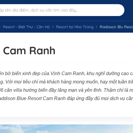
Resort - Biệt Thự - Căn Hộ
Resort tại Nha Trang
Radisson Blu Res
t Cam Ranh
n bờ biển xinh đẹp của Vịnh Cam Ranh, khu nghĩ dưỡng cao 
ng. Với mọi tiêu chí mà khách hàng mong muốn, hay một tuần tr
6 căn villa hướng biển đầy lãng mạn và yên tĩnh. Thậm chí là m
 Raddison Blue Resort Cam Ranh đáp ứng đầy đủ mọi dịch vụ cầ