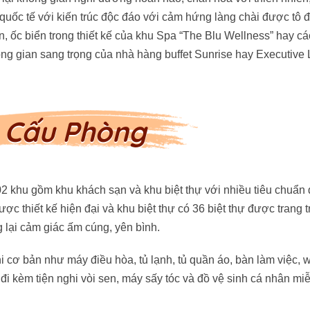
uốc tế với kiến trúc độc đáo với cảm hứng làng chài được tô 
n, ốc biển trong thiết kế của khu Spa “The Blu Wellness” hay cá
ông gian sang trọng của nhà hàng buffet Sunrise hay Executive
 Cấu Phòng
 khu gồm khu khách sạn và khu biệt thự với nhiều tiêu chuẩn 
 thiết kế hiện đại và khu biệt thự có 36 biệt thự được trang tr
g lại cảm giác ấm cúng, yên bình.
 cơ bản như máy điều hòa, tủ lạnh, tủ quần áo, bàn làm việc, wi
g đi kèm tiện nghi vòi sen, máy sấy tóc và đồ vệ sinh cá nhân miễ