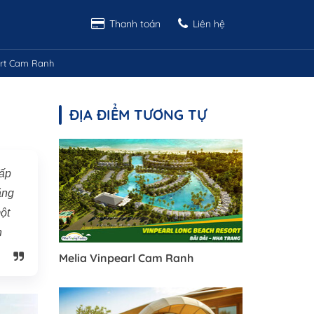
Thanh toán
Liên hệ
ort Cam Ranh
ĐỊA ĐIỂM TƯƠNG TỰ
cấp
ăng
ột
n
Melia Vinpearl Cam Ranh