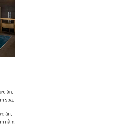
ực ăn,
ắm spa.
ực ăn,
ắm nằm.