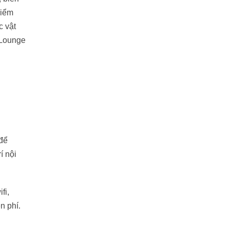
điểm
c vật
 Lounge
để
í nội
fi,
n phí.