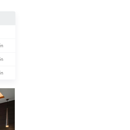
ển
ển
ển