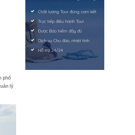
Chất lượng Tour đúng cam kết
Trực tiếp điều hành Tour
Được Bảo hiểm đầy đủ
Dịch vụ Chu đáo, nhiệt tình
Hỗ trợ 24/24
h phố
uản lý