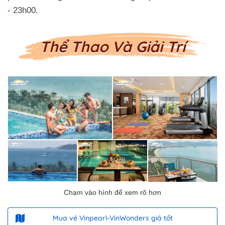
- 23h00.
Thể Thao Và Giải Trí
Mua vé Vinpearl-VinWonders giá tốt