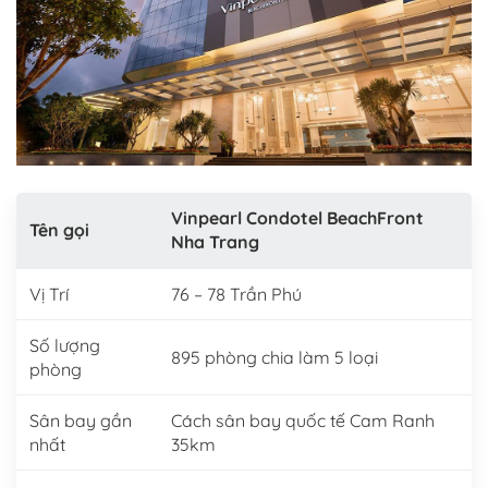
Vinpearl Condotel BeachFront
Tên gọi
Nha Trang
Vị Trí
76 – 78 Trần Phú
Số lượng
895 phòng chia làm 5 loại
phòng
Sân bay gần
Cách sân bay quốc tế Cam Ranh
nhất
35km