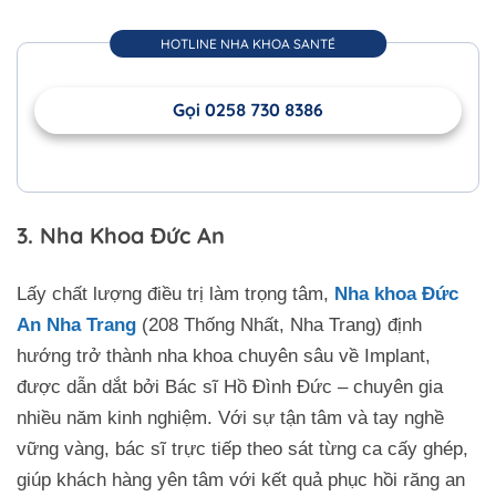
HOTLINE NHA KHOA SANTÉ
Gọi 0258 730 8386
3. Nha Khoa Đức An
Lấy chất lượng điều trị làm trọng tâm,
Nha khoa Đức
An Nha Trang
(208 Thống Nhất, Nha Trang) định
hướng trở thành nha khoa chuyên sâu về Implant,
được dẫn dắt bởi Bác sĩ Hồ Đình Đức – chuyên gia
nhiều năm kinh nghiệm. Với sự tận tâm và tay nghề
vững vàng, bác sĩ trực tiếp theo sát từng ca cấy ghép,
Trở về trang trước đó
giúp khách hàng yên tâm với kết quả phục hồi răng an