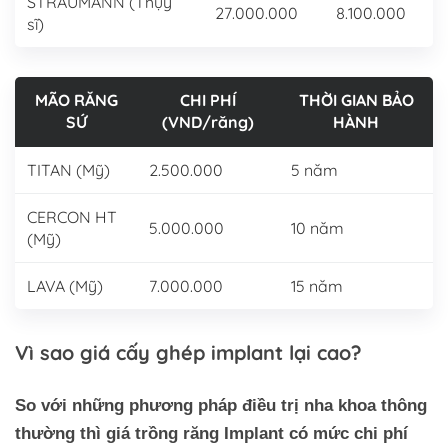
STRAUMANN (Thụy
27.000.000
8.100.000
sĩ)
MÃO RĂNG
CHI PHÍ
THỜI GIAN BẢO
SỨ
(VND/răng)
HÀNH
TITAN (Mỹ)
2.500.000
5 năm
CERCON HT
5.000.000
10 năm
(Mỹ)
LAVA (Mỹ)
7.000.000
15 năm
Vì sao giá cấy ghép implant lại cao?
So với những phương pháp điều trị nha khoa thông
thường thì giá trồng răng Implant có mức chi phí