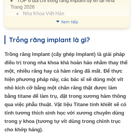
TOP 6 địa chỉ trồng răng implant uy tín tại Nha
Trang 2026
Nha Khoa Việt Hàn
Xem tiếp
Nha Khoa Santé
Nha Khoa Đức An
Trồng răng implant là gì?
Nha Khoa Dr Tooth
Nha Khoa Thẩm Mỹ Sài Gòn
Trồng răng Implant (cấy ghép Implant) là giải pháp
Nha Khoa Thanh Tâm
điều trị trong nha khoa khá hoàn hảo nhằm thay thế
một, nhiều răng hay cả hàm răng đã mất. Để thực
Trồng răng implant có đau không?
hiện phương pháp này, các bác sĩ sẽ dùng một vít
Mới nhổ răng có trồng implant được không?
nhỏ kích cỡ bằng một chân răng thật được làm
Trồng răng implant có nguy hiểm không?
bằng titane để làm trụ, đặt trong xương hàm thông
Trồng răng implant mất bao lâu?
qua việc phẫu thuật. Vật liệu Titane tinh khiết sẽ có
Trồng răng implant loại nào tốt?
tính tương thích sinh học với xương chuyên dùng
Implant Hàn Quốc
trong y khoa (tương tự vít dùng trong chỉnh trục
Implant Pháp
cho khớp háng).