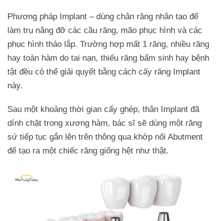
Implant Mỹ
Phương pháp Implant – dùng chân răng nhân tạo để
Implant Thụy Sỹ
làm trụ nâng đỡ các cầu răng, mão phục hình và các
Quy trình trồng răng cấy ghép implant đúng chuẩn
phục hình tháo lắp. Trường hợp mất 1 răng, nhiều răng
Những lưu ý quan trọng sau khi cấy ghép implant
hay toàn hàm do tai nạn, thiếu răng bẩm sinh hay bệnh
Nha Trang
tật đều có thể giải quyết bằng cách cấy răng Implant
này.
Sau một khoảng thời gian cấy ghép, thân Implant đã
dính chặt trong xương hàm, bác sĩ sẽ dùng một răng
sứ tiếp tục gắn lên trên thông qua khớp nối Abutment
để tạo ra một chiếc răng giống hệt như thật.