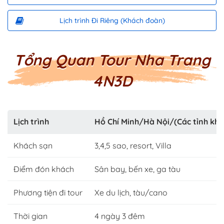
Lịch trình Đi Riêng (Khách đoàn)
Tổng Quan Tour Nha Trang
4N3D
Lịch trình
Hồ Chí Minh/Hà Nội/(Các tỉnh khá
Khách sạn
3,4,5 sao, resort, Villa
Điểm đón khách
Sân bay, bến xe, ga tàu
Phương tiện đi tour
Xe du lịch, tàu/cano
Thời gian
4 ngày 3 đêm