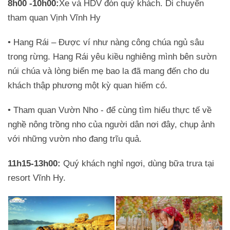
8h00 -10h00:
Xe và HDV đón quý khách. Di chuyển
tham quan Vịnh Vĩnh Hy
• Hang Rái – Được ví như nàng công chúa ngủ sâu
trong rừng. Hang Rái yêu kiều nghiêng mình bên sườn
núi chúa và lòng biển mẹ bao la đã mang đến cho du
khách thập phương một kỳ quan hiếm có.
• Tham quan Vườn Nho - để cùng tìm hiểu thực tế về
nghề nông trồng nho của người dân nơi đây, chụp ảnh
với những vườn nho đang trĩu quả.
11h15-13h00:
Quý khách nghỉ ngơi, dùng bữa trưa tại
resort Vĩnh Hy.