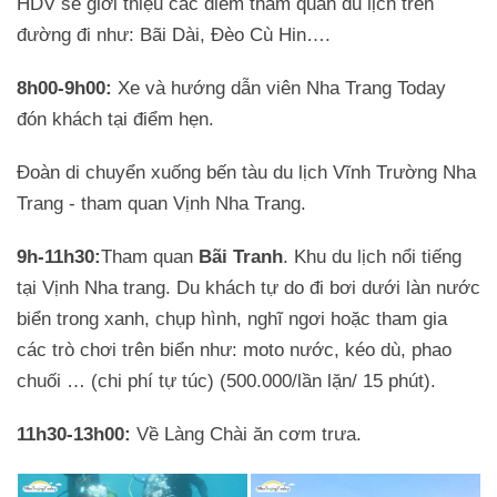
HDV sẽ giới thiệu các điểm tham quan du lịch trên
đường đi như: Bãi Dài, Đèo Cù Hin….
8h00-9h00:
Xe và hướng dẫn viên Nha Trang Today
đón khách tại điểm hẹn.
Đoàn di chuyển xuống bến tàu du lịch Vĩnh Trường Nha
Trang - tham quan Vịnh Nha Trang.
9h-11h30:
Tham quan
Bãi Tranh
. Khu du lịch nổi tiếng
tại Vịnh Nha trang. Du khách tự do đi bơi dưới làn nước
biển trong xanh, chụp hình, nghĩ ngơi hoặc tham gia
các trò chơi trên biển như: moto nước, kéo dù, phao
chuối … (chi phí tự túc) (500.000/lần lặn/ 15 phút).
11h30-13h00:
Về Làng Chài ăn cơm trưa.