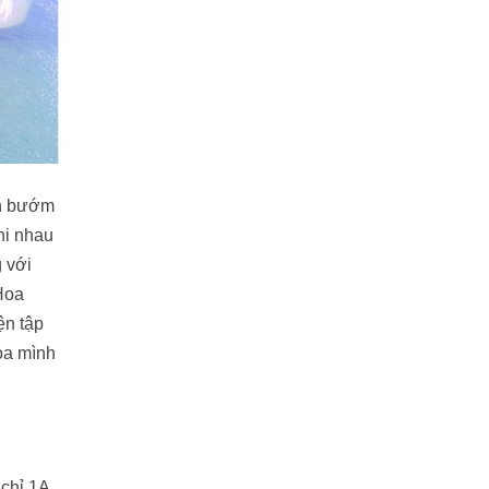
ờn bướm
hi nhau
g với
Hoa
ện tập
hòa mình
chỉ 1A,