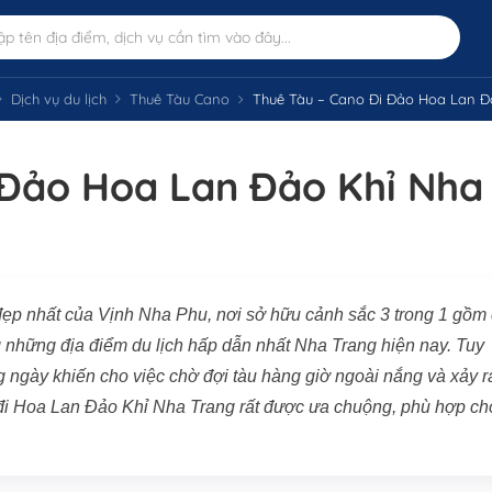
Dịch vụ du lịch
Thuê Tàu Cano
Thuê Tàu – Cano Đi Đảo Hoa Lan Đảo Kh
 Đảo Hoa Lan Đảo Khỉ Nha
ẹp nhất của Vịnh Nha Phu, nơi sở hữu cảnh sắc 3 trong 1 gồm
g những địa điểm du lịch hấp dẫn nhất Nha Trang hiện nay. Tuy
g ngày khiến cho việc chờ đợi tàu hàng giờ ngoài nắng và xảy r
o đi Hoa Lan Đảo Khỉ Nha Trang rất được ưa chuộng, phù hợp ch