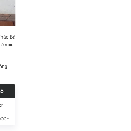
Tháp Bà
lớn ➡️
đông
hỗ
tr
000đ