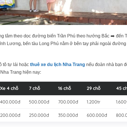
rung tâm theo dọc đường biển Trần Phú theo hướng Bắc ➡️ đến 
 Vĩnh Lương, bến tàu Long Phú nằm ở bên tay phải ngoài đường 
ô tô tự lái hoặc
thuê xe du lịch Nha Trang
nếu đoàn nhà bạn 
i Nha Trang hiện nay:
Xe 4 chỗ
7 chỗ
16 chỗ
29 chỗ
45 c
400.000đ
500.000đ
700.000đ
1.200tr
1.600
200.000đ
250.000đ
350.000đ
600.000đ
800.