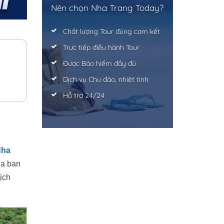
Nên chọn Nha Trang Today?
Chất lượng Tour đúng cam kết
Trực tiếp điều hành Tour
Được Bảo hiểm đầy đủ
Dịch vụ Chu đáo, nhiệt tình
Hỗ trợ 24/24
Nha
ủa ban
ịch