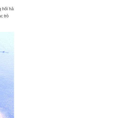
 hối hả
c trò