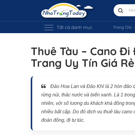
Tất cả danh mục
Trang Chủ
Thuê Tàu – Cano Đi
Trang Uy Tín Giá Rẻ
Đảo Hoa Lan và Đảo Khỉ là 2 hòn đảo đ
rừng núi, thác nước và biển xanh. Là 1 tron
nhiên, với số lượng du khách khá đông tron
nhiều bất cập. Do đó dịch vụ thuê tàu can
đoàn đông, đi tự túc.