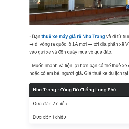
- Bạn
thuê xe máy giá rẻ Nha Trang
và đi từ t
➡️ đi vòng ra quốc lộ 1A mới ➡️ tới địa phận xã
vào gửi xe và đến quầy mua vé qua đảo.
- Muốn nhanh và tiện lợi hơn bạn có thể thuê xe 
hoặc có em bé, người già. Giá thuê xe du lịch tạ
Nha Trang - Cảng Đá Chồng Long Phú
Đưa đón 2 chiều
Đưa đón 1 chiều