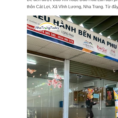
thôn Cát Lợi, Xã Vĩnh Lương, Nha Trang. Từ đây 