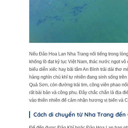
Nếu Đảo Hoa Lan Nha Trang nổi tiếng trong lòn
khổng lồ đạt kỷ lục Việt Nam, thác nước ngọt vô 
biểu diễn xiếc hay bãi tắm An Bình trải dài thơ 
hàng nghìn chú khỉ tự nhiên đang sinh sống trên
Quả Sơn, còn đường trái tim, công viên phao nổi
rất bài bản và công phu. Đây chắc chắn là địa đ
vào thiên nhiên để cảm nhận hương vị biển và Ch
Cách di chuyển từ Nha Trang đến
Để đến được Đảo Khỉ hoặc Đảo Hoa Lan bạn phả