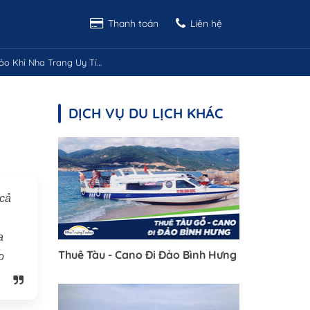
Thanh toán
Liên hệ
ỉ Nha Trang Uy Tín Giá Rẻ
DỊCH VỤ DU LỊCH KHÁC
 cả
a
Thuê Tàu - Cano Đi Đảo Bình Hưng
o