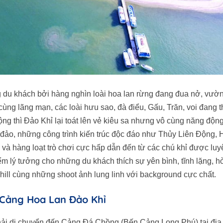
g du khách bởi hàng nghìn loài hoa lan rừng đang đua nở, vư
cùng lãng mạn, các loài hưu sao, đà điểu, Gấu, Trăn, voi đang t
mộng thì Đảo Khỉ lại toát lên vẻ kiêu sa nhưng vô cùng năng độn
 đảo, những công trình kiến trúc độc đáo như Thủy Liên Động, 
 và hàng loạt trò chơi cực hấp dẫn đến từ các chú khỉ được luy
iểm lý tưởng cho những du khách thích sự yên bình, tĩnh lặng, 
ill cùng những shoot ảnh lung linh với background cực chất.
 Cảng Hoa Lan Đảo Khỉ
i di chuyển đến Cảng Đá Chồng (Bến Cảng Long Phú) tại địa 