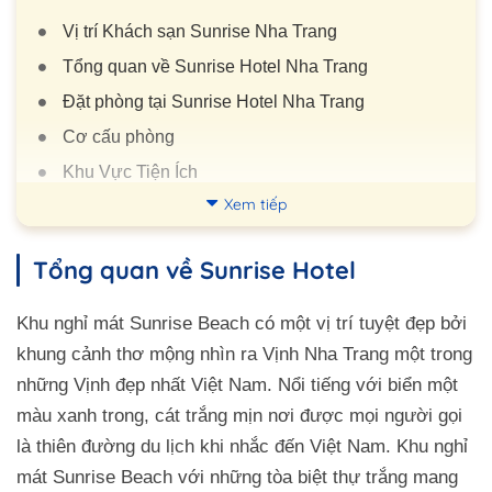
Vị trí Khách sạn Sunrise Nha Trang
Tổng quan về Sunrise Hotel Nha Trang
Đặt phòng tại Sunrise Hotel Nha Trang
Cơ cấu phòng
Khu Vực Tiện Ích
Xem tiếp
Nhà Hàng
Tiện ích phòng nghỉ
Tổng quan về Sunrise Hotel
Quy tắc tại Sunrise Hotel Nha Trang
Review Sunrise Hotel Nha Trang
Khu nghỉ mát Sunrise Beach có một vị trí tuyệt đẹp bởi
Đường đi đến đây
khung cảnh thơ mộng nhìn ra Vịnh Nha Trang một trong
những Vịnh đẹp nhất Việt Nam. Nổi tiếng với biển một
màu xanh trong, cát trắng mịn nơi được mọi người gọi
là thiên đường du lịch khi nhắc đến Việt Nam. Khu nghỉ
mát Sunrise Beach với những tòa biệt thự trắng mang