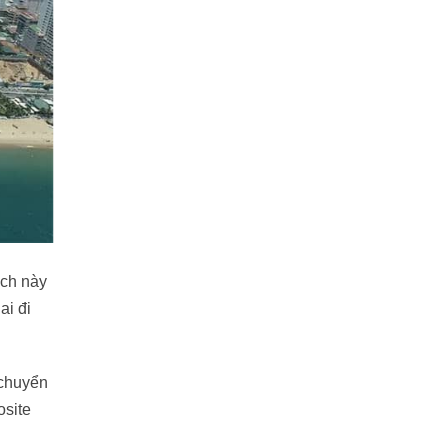
ách này
ai đi
 chuyển
osite