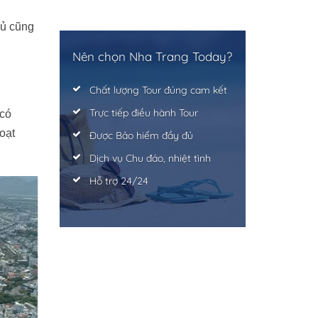
đủ cũng
Nên chọn Nha Trang Today?
Chất lượng Tour đúng cam kết
Trực tiếp điều hành Tour
 có
oạt
Được Bảo hiểm đầy đủ
Dịch vụ Chu đáo, nhiệt tình
Hỗ trợ 24/24