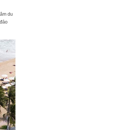
 tâm du
 đảo