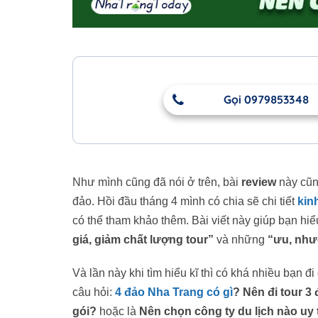
Gọi 0979853348
Như mình cũng đã nói ở trên, bài
review
này cũng
đảo. Hồi đầu tháng 4 mình có chia sẽ chi tiết
kin
có thể tham khảo thêm. Bài viết này giúp bạn h
giá, giảm chất lượng tour”
và những
“ưu, như
Và lần này khi tìm hiểu kĩ thì có khá nhiều bạn đi
câu hỏi:
4 đảo Nha Trang có gì
? Nên đi tour 3
gói?
hoặc là
Nên chọn công ty du lịch nào uy 