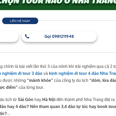
LIÊN HỆ NGAY
Gọi 0981211948
 chính là bài viết lần thứ 3 của mình khi trải nghiệm qua cả 2 t
h nghiệm đi tour 3 đảo
và
kinh nghiệm đi tour 4 đảo Nha Tr
iểu được những
“mánh khóe”
của công ty du lịch
“dỏm, lừa đả
ợc điểm”
của từng tour.
 du lịch từ
Sài Gòn
hay
Hà Nội
đến thành phố Nha Trang đặt ra
 đảo hay 4 đảo? Nên tham quan 3,4 đảo tự túc hay book tour
tín?
...