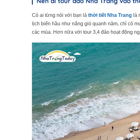
Nên đi tour đảo Nha Trang vào th
Có ai từng nói với bạn là
thời tiết Nha Trang
là 
lịch biển hầu như nắng gió quanh năm, chỉ có mưa
các mùa. Hơn nữa với tour 3,4 đảo hoạt động nga