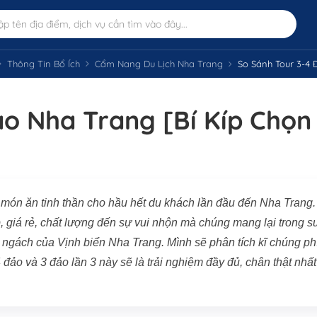
Thông Tin Bổ Ích
Cẩm Nang Du Lịch Nha Trang
So Sánh Tour 3-4 Đả
ảo Nha Trang [Bí Kíp Chọn
 món ăn tinh thần cho hầu hết du khách lần đầu đến Nha Trang.
p, giá rẻ, chất lượng đến sự vui nhộn mà chúng mang lại trong s
c ngách của Vịnh biển Nha Trang. Mình sẽ phân tích kĩ chúng ph
4 đảo và 3 đảo lần 3 này sẽ là trải nghiệm đầy đủ, chân thật nhất