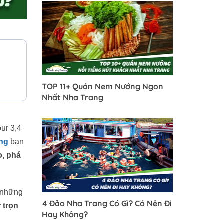
TOP 11+ Quán Nem Nướng Ngon
Nhất Nha Trang
our 3,4
ang
bạn
o, phá
 những
4 Đảo Nha Trang Có Gì? Có Nên Đi
 trọn
Hay Không?