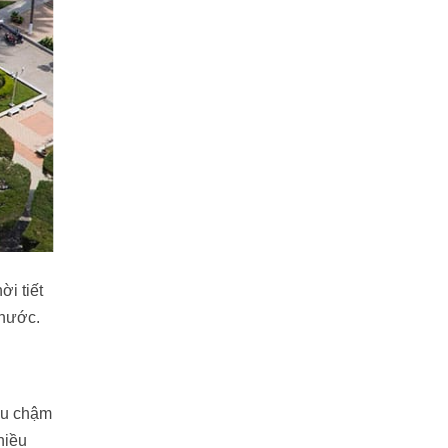
ời tiết
 nước.
tàu chậm
hiều