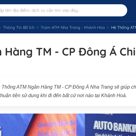
Thông Tin Bổ Ích
Trạm ATM Nha Trang - Khánh Hòa
Hệ Thống ATM 
 Hàng TM - CP Đông Á Chi
ệ Thống ATM Ngân Hàng TM - CP Đông Á Nha Trang sẽ giúp c
huận tiện sử dụng khi đi đến bất cứ nơi nào tại Khánh Hoà.