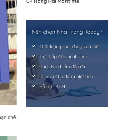
CP Hàng Hải Maritime
Nên chọn Nha Trang Today?
Chất lượng Tour đúng cam kết
Trực tiếp điều hành Tour
Được Bảo hiểm đầy đủ
Dịch vụ Chu đáo, nhiệt tình
Hỗ trợ 24/24
 hạn chế