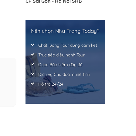
CP Sài Gòn - Hà Nội SHB
Nên chọn Nha Trang Today?
Chất lượng Tour đúng cam kết
Trực tiếp điều hành Tour
Được Bảo hiểm đầy đủ
Dịch vụ Chu đáo, nhiệt tình
Hỗ trợ 24/24