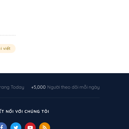
i viết
Trang Today
+5,000
Người theo dõi mỗi ngày
ẾT NỐI VỚI CHÚNG TÔI