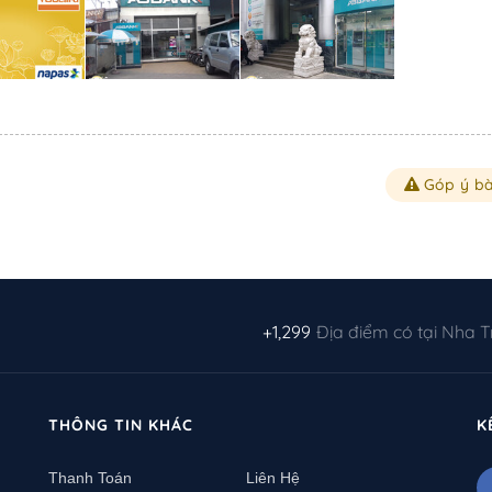
Góp ý bà
+1,299
Địa điểm có tại Nha 
THÔNG TIN KHÁC
K
Thanh Toán
Liên Hệ