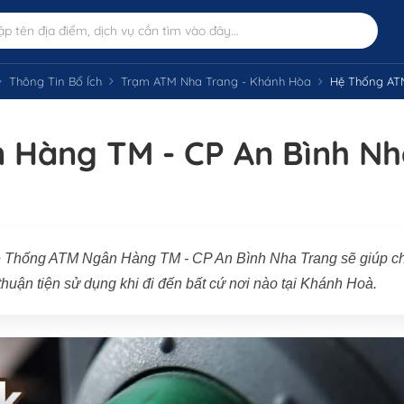
Thông Tin Bổ Ích
Trạm ATM Nha Trang - Khánh Hòa
Hệ Thống AT
 Hàng TM - CP An Bình Nh
ệ Thống ATM Ngân Hàng TM - CP An Bình Nha Trang sẽ giúp c
huận tiện sử dụng khi đi đến bất cứ nơi nào tại Khánh Hoà.