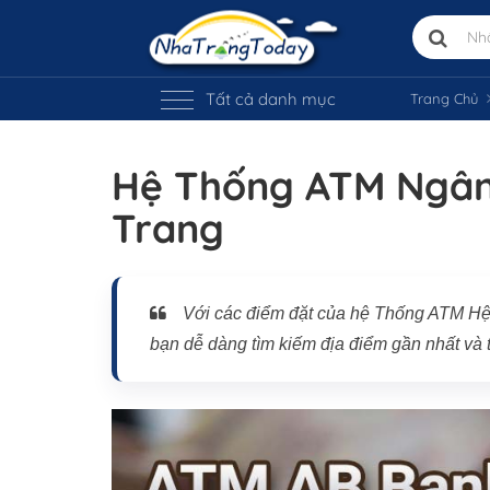
Tất cả danh mục
Trang Chủ
Hệ Thống ATM Ngân
Trang
Vị trí trên bản đồ
Với các điểm đặt của hệ Thống ATM H
bạn dễ dàng tìm kiếm địa điểm gần nhất và t