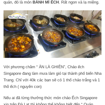
quán, đó là món
BÁNH MÌ ẾCH
. Rất ngon và lạ miệng.
Với phương châm “ ĂN LÀ GHIỀN”, Cháo ếch
Singapore đang làm mưa làm gió tại thành phố biển Nha
Trang. Chỉ với 40k các bạn sẽ có 1 thố cháo trắng và 1
thô ếch ( nguyên con)
Nếu ai đã từng thưởng thức món cháo Ếch Singapore
xịn trên Đà Lạt thì không thể không biết đến “ Quán