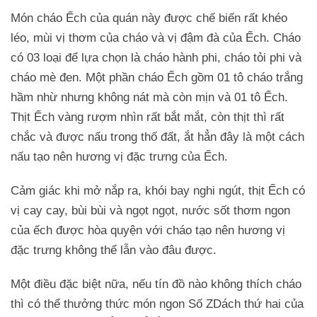
Món cháo Ếch của quán này được chế biến rất khéo
léo, mùi vị thơm của cháo và vị đậm đà của Ếch. Cháo
có 03 loại để lựa chọn là cháo hành phi, cháo tỏi phi và
cháo mè đen. Một phần cháo Ếch gồm 01 tô cháo trắng
hầm nhừ nhưng không nát mà còn mịn và 01 tô Ếch.
Thịt Ếch vàng rượm nhìn rất bắt mắt, còn thịt thì rất
chắc và được nấu trong thố đất, ắt hẳn đây là một cách
nấu tạo nên hương vị đặc trưng của Ếch.
Cảm giác khi mở nắp ra, khói bay nghi ngút, thịt Ếch có
vị cay cay, bùi bùi và ngọt ngọt, nước sốt thơm ngon
của ếch được hòa quyện với cháo tạo nên hương vị
đặc trưng không thể lẫn vào đâu được.
Một điều đặc biệt nữa, nếu tín đồ nào không thích cháo
thì có thể thưởng thức món ngon Số ZDách thứ hai của