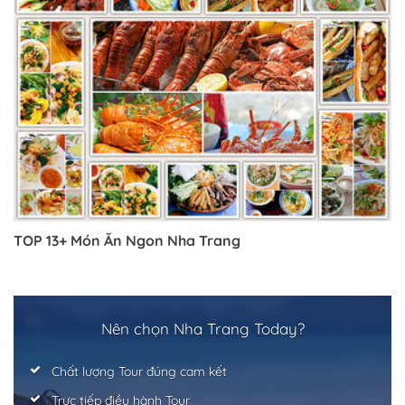
Trở về trang trước đó
TOP 13+ Món Ăn Ngon Nha Trang
Nên chọn Nha Trang Today?
Chất lượng Tour đúng cam kết
Trực tiếp điều hành Tour