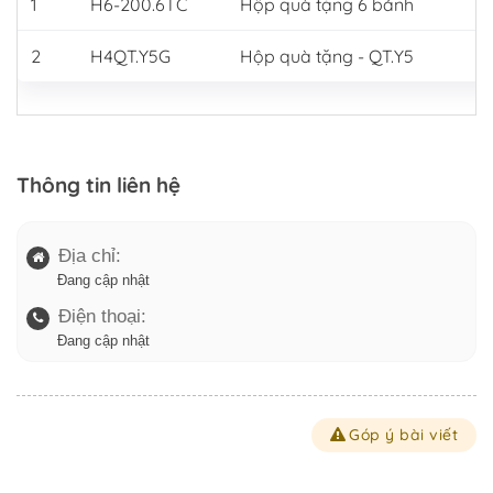
1
H6-200.6TC
Hộp quà tặng 6 bánh
2
H4QT.Y5G
Hộp quà tặng - QT.Y5
Thông tin liên hệ
Địa chỉ:
Đang cập nhật
Điện thoại:
Đang cập nhật
Góp ý bài viết